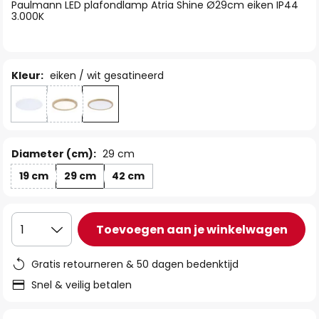
van
Paulmann LED plafondlamp Atria Shine Ø29cm eiken IP44
3.000K
de
afbeeldingen-
gallerij
Kleur:
eiken / wit gesatineerd
Diameter (cm):
29 cm
19 cm
29 cm
42 cm
Toevoegen aan je winkelwagen
1
Gratis retourneren & 50 dagen bedenktijd
Snel & veilig betalen