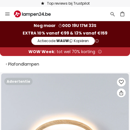
Top reviews bij Trustpilot
Ga
naar
de
ken
Nog maar
00D 19U 17M 32S
inhoud
EXTRA 10% vanaf €99 & 13% vanaf €159
Actiecode:
WAUW
Kopiëren
WOW Week:
tot wel 70% korting
Plafondlampen
Ga
Advertentie
naar
het
einde
van
de
afbeeldingen-
gallerij