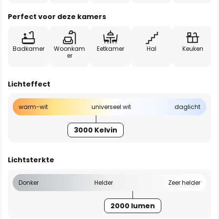
Perfect voor deze kamers
Badkamer
Woonkam
Eetkamer
Hal
Keuken
er
Lichteffect
warm-wit
universeel wit
daglicht
3000 Kelvin
Lichtsterkte
Donker
Helder
Zeer helder
2000 lumen