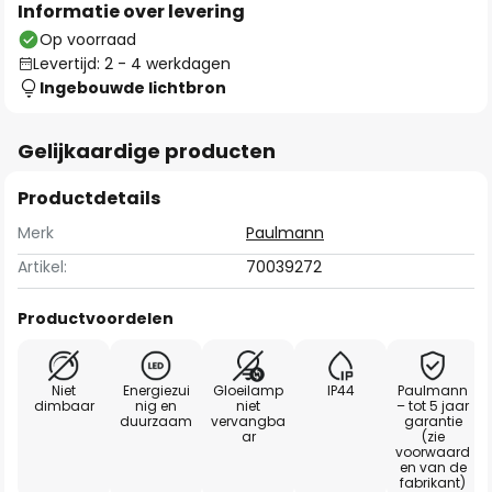
Informatie over levering
Op voorraad
Levertijd: 2 - 4 werkdagen
Ingebouwde lichtbron
Gelijkaardige producten
Productdetails
Merk
Paulmann
Artikel:
70039272
Productvoordelen
Niet
Energiezui
Gloeilamp
IP44
Paulmann
dimbaar
nig en
niet
– tot 5 jaar
duurzaam
vervangba
garantie
ar
(zie
voorwaard
en van de
fabrikant)