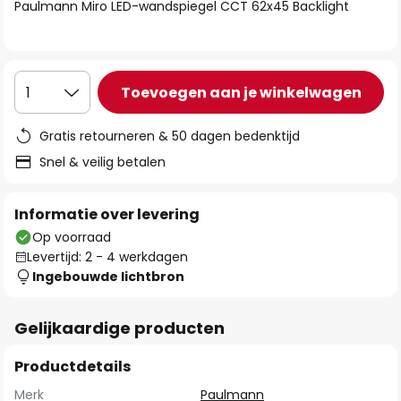
van
Paulmann Miro LED-wandspiegel CCT 62x45 Backlight
de
afbeeldingen-
gallerij
Toevoegen aan je winkelwagen
1
Gratis retourneren & 50 dagen bedenktijd
Snel & veilig betalen
Informatie over levering
Op voorraad
Levertijd: 2 - 4 werkdagen
Ingebouwde lichtbron
Gelijkaardige producten
Productdetails
Merk
Paulmann