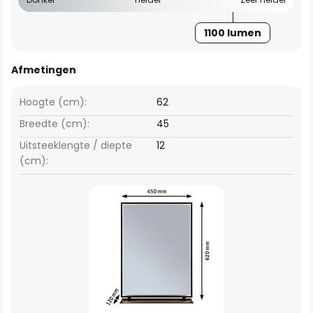
1100 lumen
Afmetingen
Hoogte (cm):
62
Breedte (cm):
45
Uitsteeklengte / diepte
12
(cm):