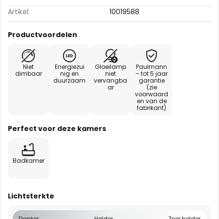
Artikel:
10019588
Productvoordelen
Niet
Energiezui
Gloeilamp
Paulmann
dimbaar
nig en
niet
– tot 5 jaar
duurzaam
vervangba
garantie
ar
(zie
voorwaard
en van de
fabrikant)
Perfect voor deze kamers
Badkamer
Lichtsterkte
Donker
Helder
Zeer helder