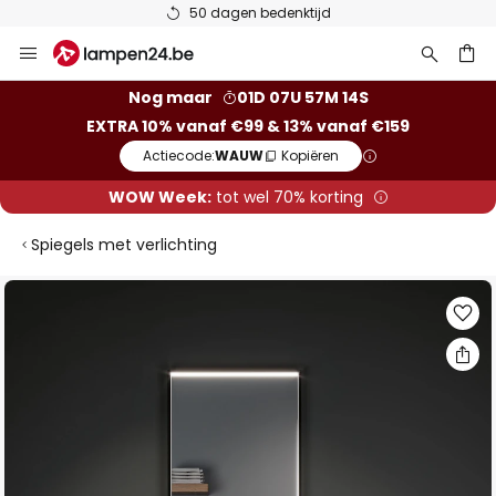
50 dagen bedenktijd
Ga
naar
de
ken
Nog maar
01D 07U 57M 14S
inhoud
EXTRA 10% vanaf €99 & 13% vanaf €159
Actiecode:
WAUW
Kopiëren
WOW Week:
tot wel 70% korting
Spiegels met verlichting
Ga
naar
het
einde
van
de
afbeeldingen-
gallerij