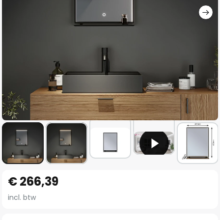
Ga
€ 266,39
naar
het
incl. btw
begin