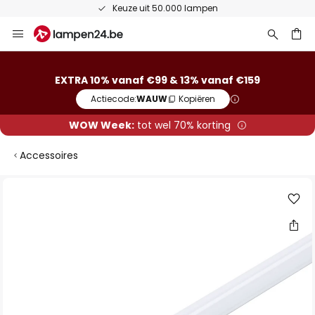
Keuze uit 50.000 lampen
Ga
naar
de
ken
inhoud
EXTRA 10% vanaf €99 & 13% vanaf €159
Actiecode:
WAUW
Kopiëren
WOW Week:
tot wel 70% korting
Accessoires
Ga
naar
het
einde
van
de
afbeeldingen-
gallerij