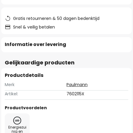
van
de
afbeeldingen-
Gratis retourneren & 50 dagen bedenktijd
gallerij
Snel & veilig betalen
Informatie over levering
Gelijkaardige producten
Productdetails
Merk
Paulmann
Artikel:
7602115X
Productvoordelen
Energiezui
nig en