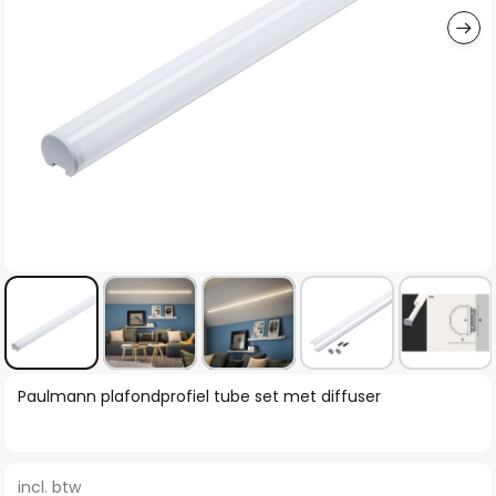
Ga
Paulmann plafondprofiel tube set met diffuser
naar
het
begin
incl. btw