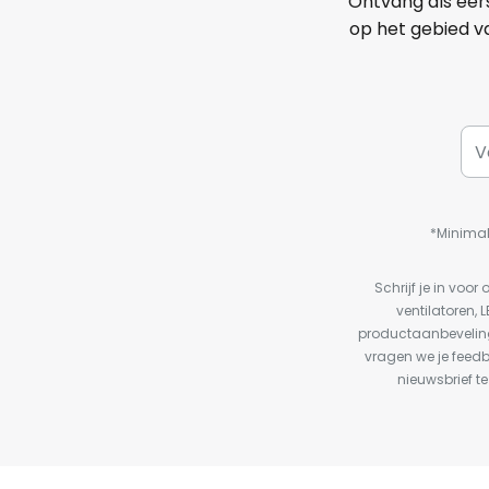
Ontvang als eer
op het gebied va
*Minimal
Schrijf je in vo
ventilatoren, 
productaanbeveling
vragen we je feed
nieuwsbrief te