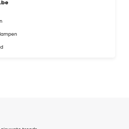
.be
en
0 lampen
jd