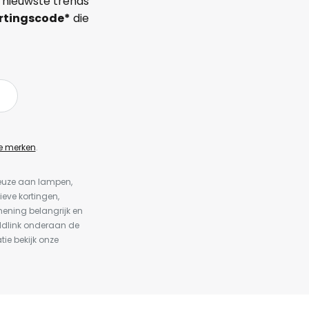
 nieuwste trends
rtingscode*
die
e merken
.
keuze aan lampen,
ieve kortingen,
ening belangrijk en
ldlink onderaan de
tie bekijk onze