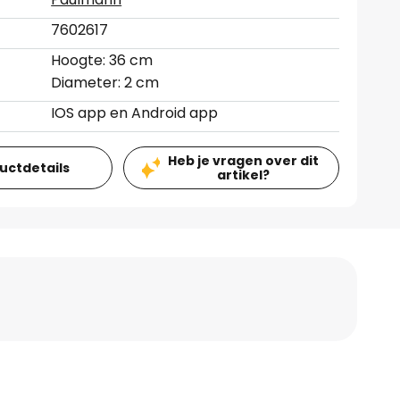
7602617
Hoogte: 36 cm
Diameter: 2 cm
IOS app en Android app
Heb je vragen over dit
ductdetails
artikel?