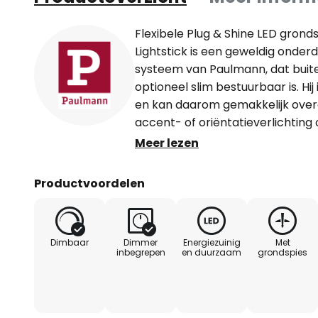
Flexibele Plug & Shine LED grond
Lightstick is een geweldig onderd
systeem van Paulmann, dat buit
optioneel slim bestuurbaar is. Hi
en kan daarom gemakkelijk over
accent- of oriëntatieverlichting o
worden gebruikt als bedomranding
Meer lezen
uitgerust met warmwitte LED's d
aangenaam, zacht licht baden 
Productvoordelen
met alle componenten van het P
Bedienbaar en dimbaar via contro
(niet inbegrepen) of via ZIP-kab
Dimbaar
Dimmer
Energiezuinig
Met
meegeleverd) of via ZigBee radio
inbegrepen
en duurzaam
grondspies
ZigBee Controller, niet meegeleve
voor mens en dier) Opmerking: 
wordt niet meegeleverd met de l
via de accessoires, net als de c