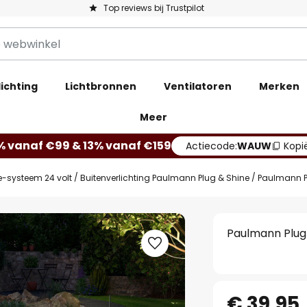
Top reviews bij Trustpilot
ichting
Lichtbronnen
Ventilatoren
Merken
Meer
% vanaf €99 & 13% vanaf €159
Actiecode:
WAUW
Kopi
-systeem 24 volt
Buitenverlichting Paulmann Plug & Shine
Paulmann Pl
Paulmann Plug 
€ 39,95