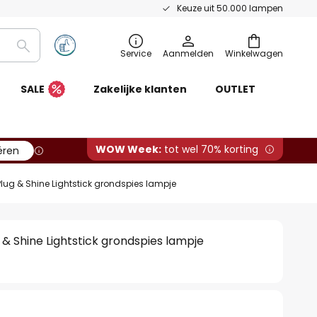
Keuze uit 50.000 lampen
Zoeken
Service
Aanmelden
Winkelwagen
SALE
Zakelijke klanten
OUTLET
WOW Week:
tot wel 70% korting
ëren
ug & Shine Lightstick grondspies lampje
& Shine Lightstick grondspies lampje