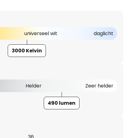
universeel wit
daglicht
3000 Kelvin
Helder
Zeer helder
490 lumen
36