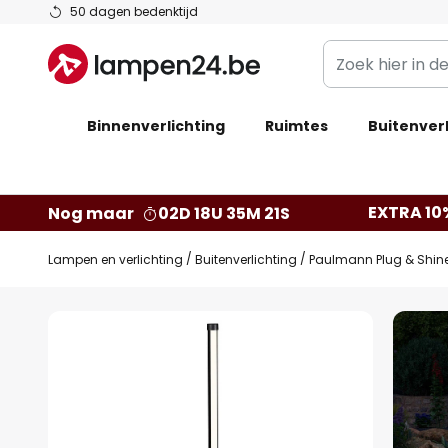
Ga
50 dagen bedenktijd
naar
Zoek
de
hier
inhoud
in
Binnenverlichting
Ruimtes
de
Buitenverl
webwinkel
EXTRA 10
Nog maar
02D 18U 35M 20S
Lampen en verlichting
Buitenverlichting
Paulmann Plug & Shine
Ga
naar
het
einde
van
de