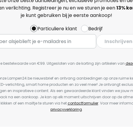
ste onze beste aanbiedingen, exclusieve promoties en de
n verlichting. Registreer je nu en we sturen je een
13%
ko
je kunt gebruiken bij je eerste aankoop!
Particuliere klant
Bedrijf
Inschrijven
e bestelwaarde van €99. Uitgesloten van de korting zijn artikelen van
dez
or onze Lampen24.be nieuwsbrief en ontvang aanbiedingen op onze ruime 
LED-verlichting, smart home producten en zo veel meer! Je ontvangt exclus
en en inspiratieve content. Als een gewaardeerde klant vinden we jouw m
back na een aankoop. Je kan op elk moment uitschrijven door op de afme
 klikken of een mailtje te sturen via het
contactformulier
. Voor meer informa
privacyverklaring
.