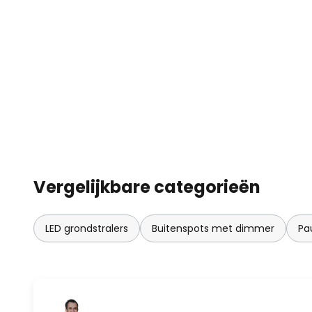
afstandsbediening en de Plug & S
bijpassende kabels. Het Plug & 
en zeer eenvoudig te bedienen:
samen dat nodig is voor de lamp
transformator die past bij het t
je de lamp gewoon aan op het b
klaar - Bestand tegen zwembad
Vergelijkbare categorieën
LED grondstralers
Buitenspots met dimmer
Pa