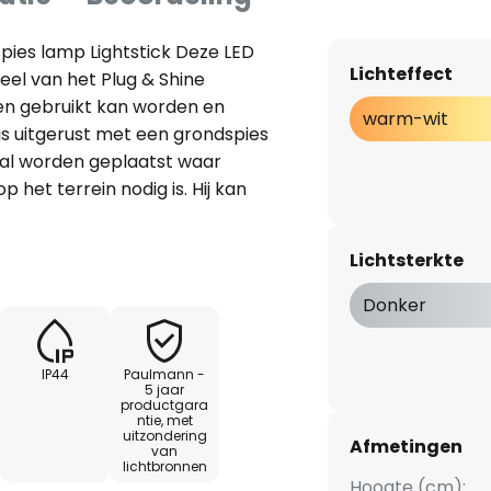
spies lamp Lightstick Deze LED
Lichteffect
eel van het Plug & Shine
en gebruikt kan worden en
warm-wit
j is uitgerust met een grondspies
al worden geplaatst waar
p het terrein nodig is. Hij kan
 of padverlichting. Hij is
ie de omgeving in een
Lichtsterkte
- Kan worden gecombineerd
lug & Shine-systeem -
Donker
ller incl. afstandsbediening
el Afstandsbediening (niet
IP44
Paulmann -
 standaard (via Plug & Shine
5 jaar
productgara
rd) - Spanning: 24 V (veilig
ntie, met
De benodigde transformator
uitzondering
Afmetingen
van
amp, deze is apart te bestellen
lichtbronnen
Hoogte (cm):
ontroller met bijpassende