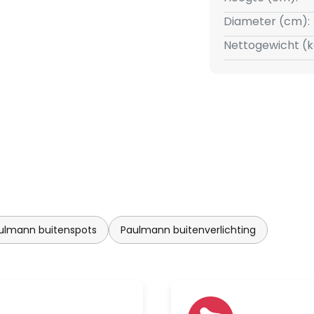
hine ZigBee Controller en
Diameter (cm):
Shine systeem is weerbestendig
Nettogewicht (k
 Stel gewoon het kabelsysteem
 (max. lengte 50 m) en kies een
otale vermogen. Vervolgens sluit
uitenstopcontact en je bent
water
ulmann buitenspots
Paulmann buitenverlichting