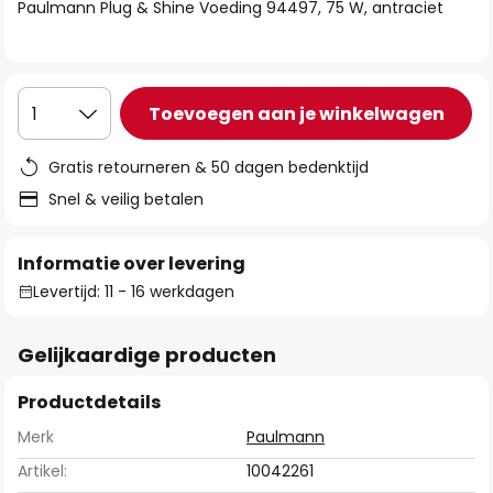
van
Paulmann Plug & Shine Voeding 94497, 75 W, antraciet
de
afbeeldingen-
gallerij
Toevoegen aan je winkelwagen
1
Gratis retourneren & 50 dagen bedenktijd
Snel & veilig betalen
Informatie over levering
Levertijd: 11 - 16 werkdagen
Gelijkaardige producten
Productdetails
Merk
Paulmann
Artikel:
10042261