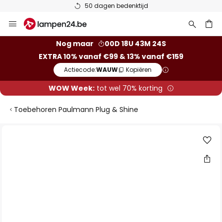
50 dagen bedenktijd
Ga
naar
de
ken
Nog maar
00D 18U 43M 24S
inhoud
EXTRA 10% vanaf €99 & 13% vanaf €159
Actiecode:
WAUW
Kopiëren
WOW Week:
tot wel 70% korting
Toebehoren Paulmann Plug & Shine
Ga
naar
het
einde
van
de
afbeeldingen-
gallerij