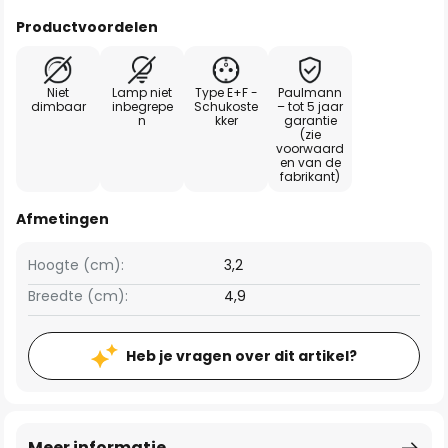
Productvoordelen
Niet
Lamp niet
Type E+F -
Paulmann
dimbaar
inbegrepe
Schukoste
– tot 5 jaar
n
kker
garantie
(zie
voorwaard
en van de
fabrikant)
Afmetingen
Hoogte (cm):
3,2
Breedte (cm):
4,9
Heb je vragen over dit artikel?
Meer informatie