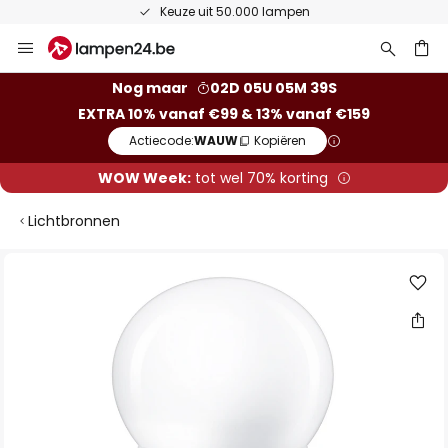
Keuze uit 50.000 lampen
Ga
naar
de
ken
Nog maar
02D 05U 05M 38S
inhoud
EXTRA 10% vanaf €99 & 13% vanaf €159
Actiecode:
WAUW
Kopiëren
WOW Week:
tot wel 70% korting
Lichtbronnen
Ga
naar
het
einde
van
de
afbeeldingen-
gallerij