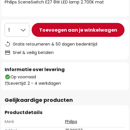
van
Philips SceneSwitch E27 8W LED lamp 2.700K mat
de
afbeeldingen-
gallerij
Toevoegen aan je winkelwagen
1
Gratis retourneren & 50 dagen bedenktijd
Snel & veilig betalen
Informatie over levering
Op voorraad
Levertijd: 2 - 4 werkdagen
Gelijkaardige producten
Productdetails
Merk
Philips