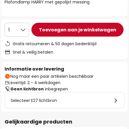
van
Plafondlamp HARRY met gepolijst messing
de
afbeeldingen-
gallerij
Toevoegen aan je winkelwagen
1
Gratis retourneren & 50 dagen bedenktijd
Snel & veilig betalen
Informatie over levering
Nog maar een paar artikelen beschikbaar
Levertijd: 2 - 4 werkdagen
Geen lichtbron
inbegrepen
Selecteer E27 lichtbron
Gelijkaardige producten