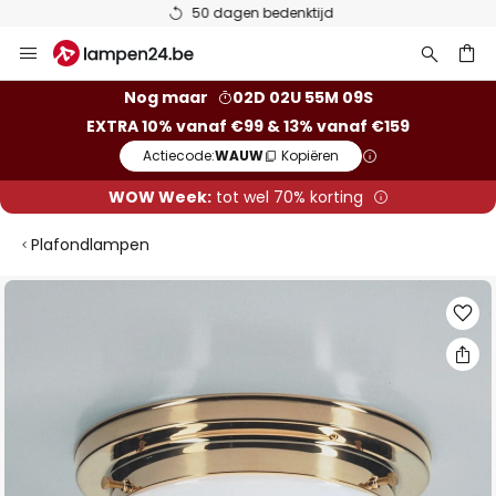
50 dagen bedenktijd
Ga
naar
de
ken
Nog maar
02D 02U 55M 09S
inhoud
EXTRA 10% vanaf €99 & 13% vanaf €159
Actiecode:
WAUW
Kopiëren
WOW Week:
tot wel 70% korting
Plafondlampen
Ga
naar
het
einde
van
de
afbeeldingen-
gallerij