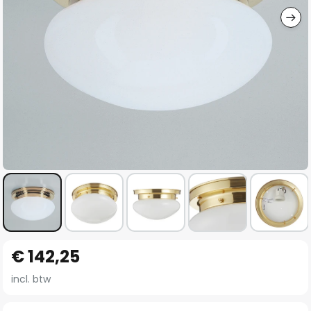
Ga
€ 142,25
naar
het
incl. btw
begin