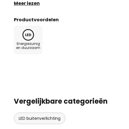
verschillende manieren worden gebruikt - ook al
Meer lezen
Productvoordelen
Energiezuinig
en duurzaam
Vergelijkbare categorieën
LED buitenverlichting