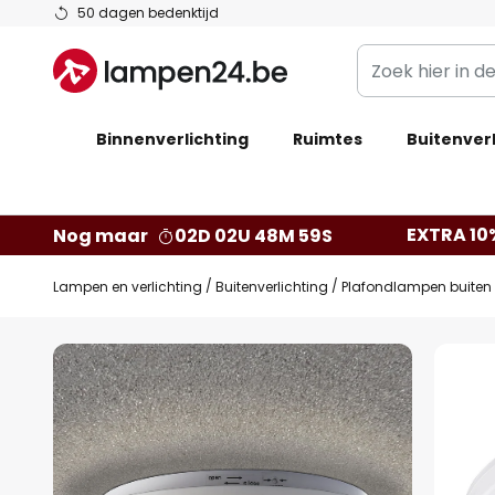
Ga
50 dagen bedenktijd
naar
Zoek
de
hier
inhoud
in
Binnenverlichting
Ruimtes
de
Buitenverl
webwinkel
EXTRA 10
Nog maar
02D 02U 48M 59S
Lampen en verlichting
Buitenverlichting
Plafondlampen buiten
Ga
naar
het
einde
van
de