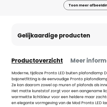
Toon meer afbeeldi
Ga
naar
het
begin
Gelijkaardige producten
van
de
afbeeldingen-
gallerij
Productoverzicht
Meer inform
Moderne, tijdloze Pronto LED buiten plafondlamp 
bajonetfitting is de eenvoudige Pronto plafondlamp
Ze kan daarom zowel op muren of plafonds als inne
Het matte kunststof zorgt voor een aangename licht
warmwitte lichtkleur voor een heldere maar zachte 
en elegante vormgeving van de Mod Pronto LED lam