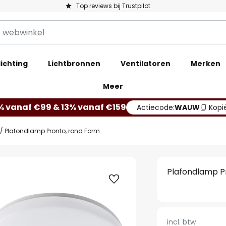
Top reviews bij Trustpilot
ichting
Lichtbronnen
Ventilatoren
Merken
Meer
% vanaf €99 & 13% vanaf €159
Actiecode:
WAUW
Kopi
Plafondlamp Pronto, rond Form
Plafondlamp P
incl. btw