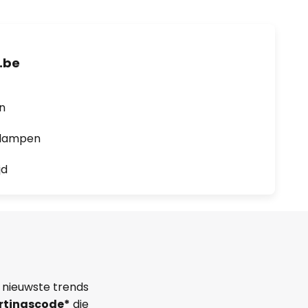
.be
en
0 lampen
jd
 nieuwste trends
rtingscode*
die