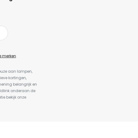
e merken
.
keuze aan lampen,
ieve kortingen,
ening belangrijk en
ldlink onderaan de
tie bekijk onze