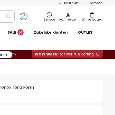
Keuze uit 50.000 lampen
Zoeken
Service
Aanmelden
Winkelwagen
SALE
Zakelijke klanten
OUTLET
WOW Week:
tot wel 70% korting
ëren
ronto, rond Form