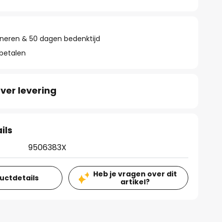
rneren & 50 dagen bedenktijd
 betalen
ver levering
ils
9506383X
Heb je vragen over dit
ductdetails
artikel?