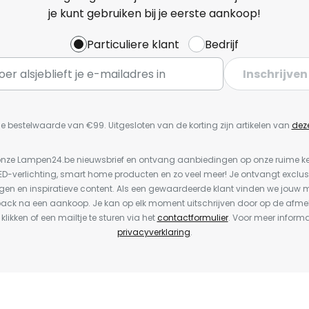
je kunt gebruiken bij je eerste aankoop!
Particuliere klant
Bedrijf
Inschrijven
e bestelwaarde van €99. Uitgesloten van de korting zijn artikelen van
dez
or onze Lampen24.be nieuwsbrief en ontvang aanbiedingen op onze ruime 
LED-verlichting, smart home producten en zo veel meer! Je ontvangt exclus
en en inspiratieve content. Als een gewaardeerde klant vinden we jouw m
back na een aankoop. Je kan op elk moment uitschrijven door op de afme
 klikken of een mailtje te sturen via het
contactformulier
. Voor meer informa
privacyverklaring
.