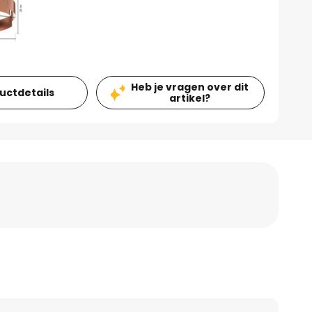
Heb je vragen over dit
ductdetails
artikel?