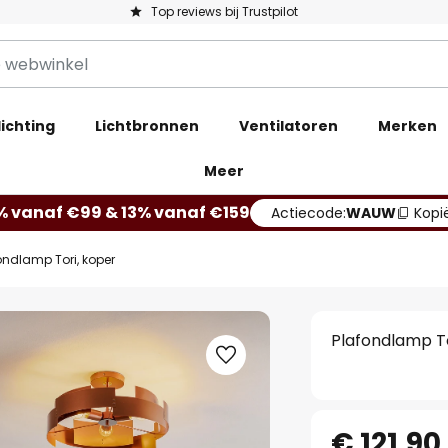
Top reviews bij Trustpilot
ichting
Lichtbronnen
Ventilatoren
Merken
Meer
% vanaf €99 & 13% vanaf €159
Actiecode:
WAUW
Kopi
ondlamp Tori, koper
Plafondlamp To
€ 121,90