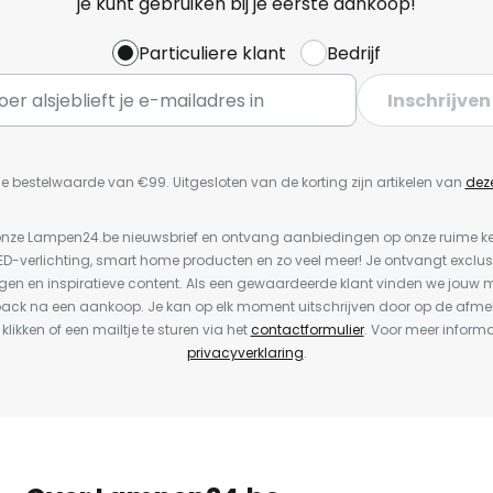
je kunt gebruiken bij je eerste aankoop!
Particuliere klant
Bedrijf
Inschrijven
e bestelwaarde van €99. Uitgesloten van de korting zijn artikelen van
dez
or onze Lampen24.be nieuwsbrief en ontvang aanbiedingen op onze ruime 
LED-verlichting, smart home producten en zo veel meer! Je ontvangt exclus
en en inspiratieve content. Als een gewaardeerde klant vinden we jouw m
back na een aankoop. Je kan op elk moment uitschrijven door op de afme
 klikken of een mailtje te sturen via het
contactformulier
. Voor meer informa
privacyverklaring
.