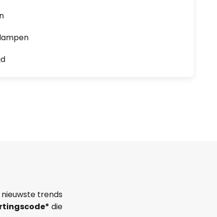
en
0 lampen
jd
 nieuwste trends
rtingscode*
die