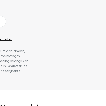
e merken
.
keuze aan lampen,
ieve kortingen,
ening belangrijk en
ldlink onderaan de
tie bekijk onze