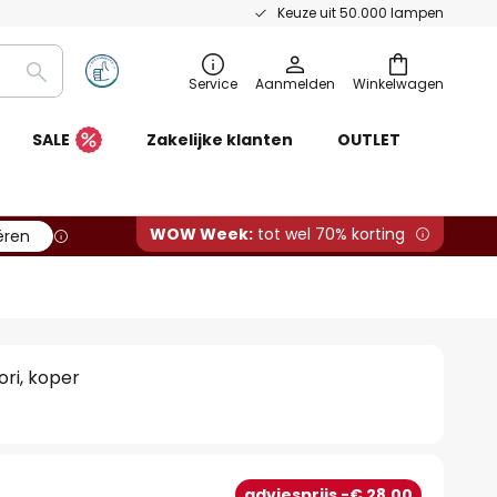
Keuze uit 50.000 lampen
Zoeken
Service
Aanmelden
Winkelwagen
SALE
Zakelijke klanten
OUTLET
WOW Week:
tot wel 70% korting
ëren
ri, koper
adviesprijs -€ 28,00