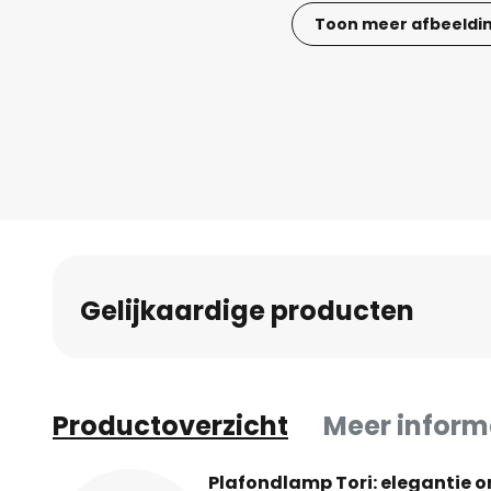
Toon meer afbeeldi
Ga
naar
het
begin
van
de
afbeeldingen-
gallerij
Gelijkaardige producten
Productoverzicht
Meer inform
Plafondlamp Tori: elegantie o