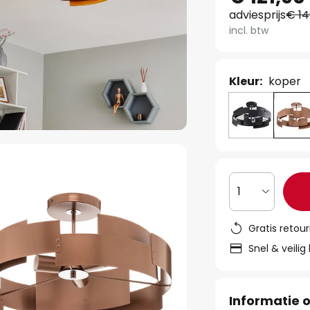
adviesprijs
€ 14
incl. btw
Kleur:
koper
1
Gratis retou
Snel & veilig
Informatie o