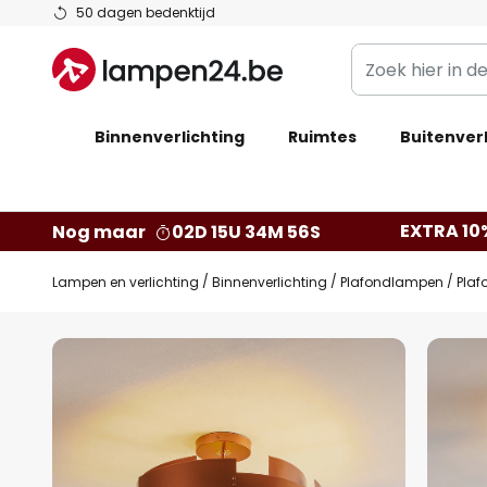
Ga
50 dagen bedenktijd
naar
Zoek
de
hier
inhoud
in
Binnenverlichting
Ruimtes
de
Buitenverl
webwinkel
EXTRA 10
Nog maar
02D 15U 34M 55S
Lampen en verlichting
Binnenverlichting
Plafondlampen
Plaf
Ga
naar
het
einde
van
de