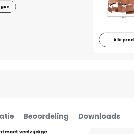
ngen
Alle pro
atie
Beoordeling
Downloads
ntmoet veelzijdige