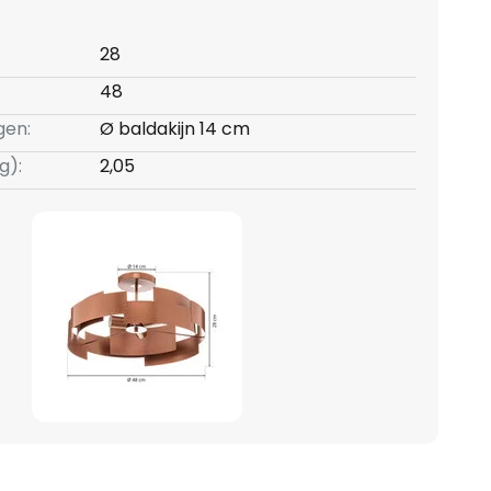
28
48
gen:
Ø baldakijn 14 cm
g):
2,05