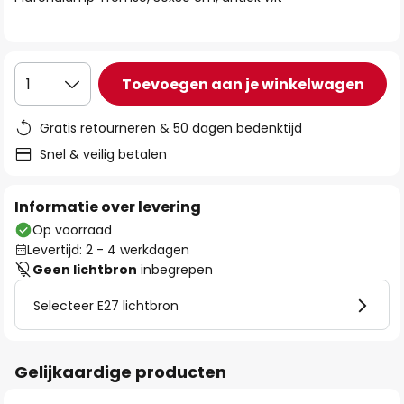
de
afbeeldingen-
gallerij
Toevoegen aan je winkelwagen
1
Gratis retourneren & 50 dagen bedenktijd
Snel & veilig betalen
Informatie over levering
Op voorraad
Levertijd: 2 - 4 werkdagen
Geen lichtbron
inbegrepen
Selecteer E27 lichtbron
Gelijkaardige producten