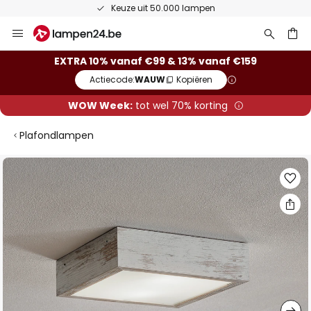
Keuze uit 50.000 lampen
Ga
naar
de
ken
EXTRA 10% vanaf €99 & 13% vanaf €159
inhoud
Actiecode:
WAUW
Kopiëren
WOW Week:
tot wel 70% korting
Plafondlampen
Ga
naar
het
einde
van
de
afbeeldingen-
gallerij