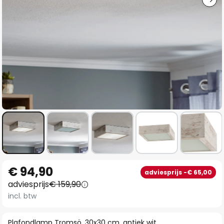
Ga
€ 94,90
adviesprijs -€ 65,00
naar
adviesprijs
€ 159,90
het
incl. btw
begin
van
Plafondlamp Tromsö, 30x30 cm, antiek wit