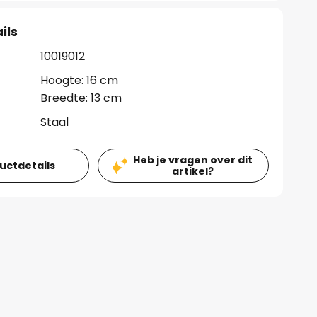
ils
10019012
Hoogte: 16 cm
Breedte: 13 cm
Staal
Heb je vragen over dit
ductdetails
artikel?