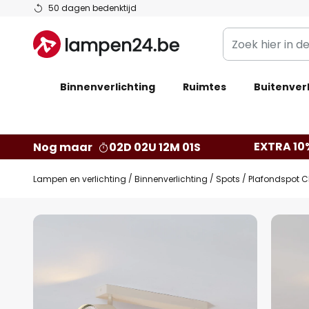
Ga
50 dagen bedenktijd
naar
Zoek
de
hier
inhoud
in
Binnenverlichting
Ruimtes
de
Buitenverl
webwinkel
EXTRA 10
Nog maar
02D 02U 12M 00S
Lampen en verlichting
Binnenverlichting
Spots
Plafondspot C
Ga
naar
het
einde
van
de