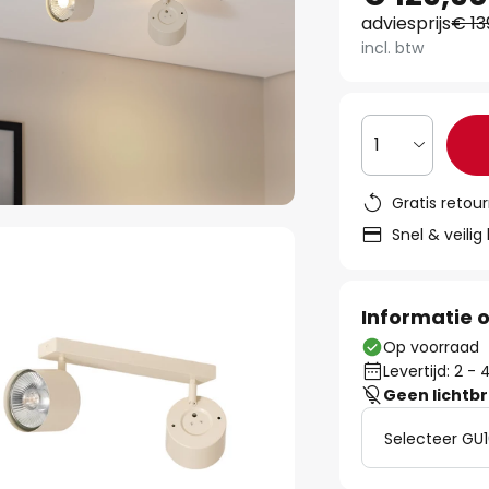
adviesprijs
€ 13
incl. btw
1
Gratis retou
Snel & veilig
Informatie o
Op voorraad
Levertijd: 2 
Geen lichtb
Selecteer GU1