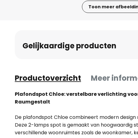
Toon meer afbeeldi
Ga
naar
het
begin
Gelijkaardige producten
van
de
afbeeldingen-
gallerij
Productoverzicht
Meer inform
Plafondspot Chloe: verstelbare verlichting voo
Raumgestalt
De plafondspot Chloe combineert modern design met
Deze 2-lamps spot is gemaakt van hoogwaardig sta
verschillende woonruimtes zoals de woonkamer, k