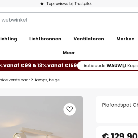
Top reviews bij Trustpilot
ichting
Lichtbronnen
Ventilatoren
Merken
Meer
% vanaf €99 & 13% vanaf €159
Actiecode:
WAUW
Kopi
hloe verstelbaar 2-lamps, beige
Plafondspot Ch
€ 129,90