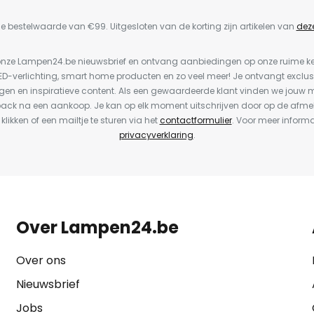
e bestelwaarde van €99. Uitgesloten van de korting zijn artikelen van
dez
or onze Lampen24.be nieuwsbrief en ontvang aanbiedingen op onze ruime 
LED-verlichting, smart home producten en zo veel meer! Je ontvangt exclus
en en inspiratieve content. Als een gewaardeerde klant vinden we jouw m
back na een aankoop. Je kan op elk moment uitschrijven door op de afme
 klikken of een mailtje te sturen via het
contactformulier
. Voor meer informa
privacyverklaring
.
Over Lampen24.be
Over ons
Nieuwsbrief
Jobs