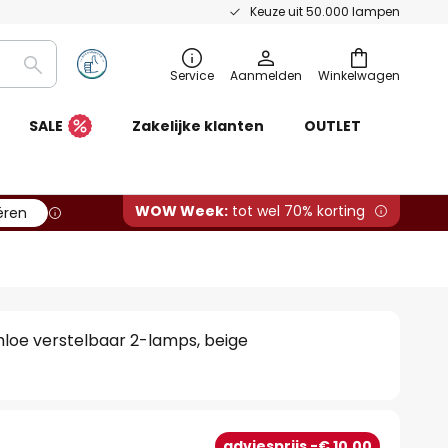
Keuze uit 50.000 lampen
Zoeken
Service
Aanmelden
Winkelwagen
SALE
Zakelijke klanten
OUTLET
WOW Week:
tot wel 70% korting
ëren
loe verstelbaar 2-lamps, beige
adviesprijs -€ 10,00