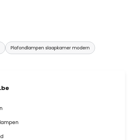
Plafondlampen slaapkamer modern
.be
en
0 lampen
jd