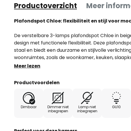
Productoverzicht
Meer inform
Plafondspot Chloe: flexibiliteit en stijl voor 
De verstelbare 3-lamps plafondspot Chloe in be
design met functionele flexibiliteit. Deze plafond
staal en biedt een duurzame en stijlvolle verlichti
woonruimtes, zoals de woonkamer, keuken, slaapk
3-lampen constructie maakt een gerichte verlicht
Meer lezen
aangename sfeer die aan verschillende behoefte
Productvoordelen
Een bijzonder kenmerk van de plafondspot Chloe is 
externe dimmer, zodat de lichtintensiteit individue
Europa vervaardigde lamp overtuigt niet alleen doo
Dimbaar
Dimmer niet
Lamp niet
GU10
door zijn veelzijdigheid en aanpasbaarheid aan versc
inbegrepen
inbegrepen
beige kleur past harmonieus in moderne wooncon
eigentijdse esthetiek van dit verlichtingselement.
Perfect voor deze kamers