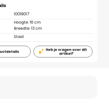
ils
10019017
Hoogte: 16 cm
Breedte: 13 cm
Staal
Heb je vragen over dit
ductdetails
artikel?