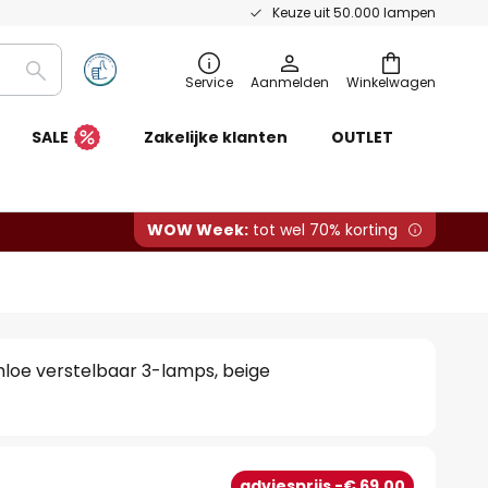
Keuze uit 50.000 lampen
Zoeken
Service
Aanmelden
Winkelwagen
SALE
Zakelijke klanten
OUTLET
WOW Week:
tot wel 70% korting
loe verstelbaar 3-lamps, beige
0
adviesprijs -€ 69,00