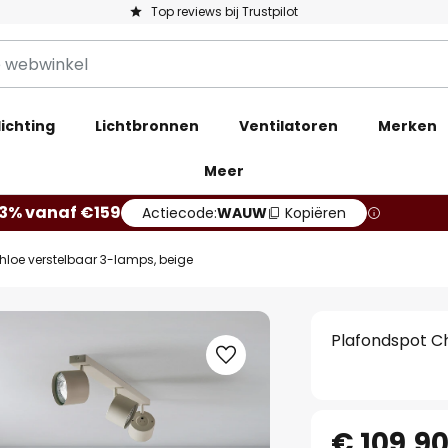
Top reviews bij Trustpilot
ichting
Lichtbronnen
Ventilatoren
Merken
Meer
13% vanaf €159
Actiecode:
WAUW
Kopiëren
hloe verstelbaar 3-lamps, beige
Plafondspot Ch
€ 109,9