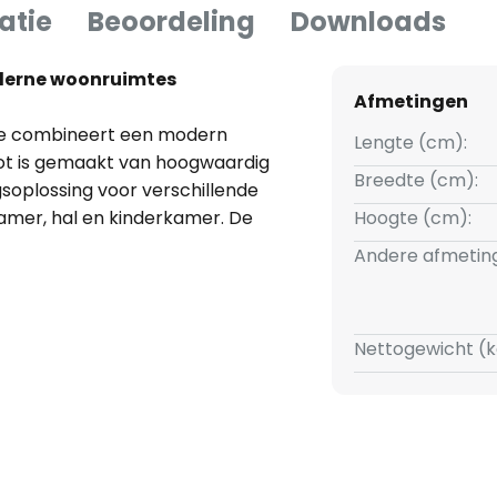
atie
Beoordeling
Downloads
moderne woonruimtes
Afmetingen
ige combineert een modern
Lengte (cm):
spot is gemaakt van hoogwaardig
Breedte (cm):
ngsoplossing voor verschillende
amer, hal en kinderkamer. De
Hoogte (cm):
ing mogelijk en creëert een
Andere afmetin
n kan worden aangepast.
dat hij dimbaar is via een
Nettogewicht (k
el kan worden geregeld. De in
r zijn hoge kwaliteit, maar ook
hillende interieurstijlen. De
cepten en onderstreept de