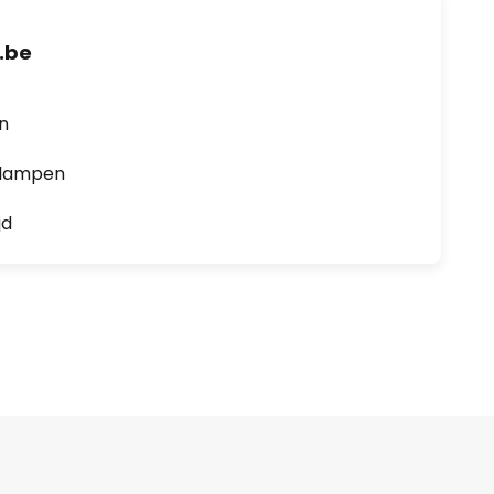
.be
en
0 lampen
jd