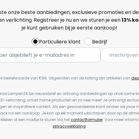
ste onze beste aanbiedingen, exclusieve promoties en de
n verlichting. Registreer je nu en we sturen je een
13%
ko
je kunt gebruiken bij je eerste aankoop!
Particuliere klant
Bedrijf
Inschrijven
e bestelwaarde van €99. Uitgesloten van de korting zijn artikelen van
dez
or onze Lampen24.be nieuwsbrief en ontvang aanbiedingen op onze ruime 
LED-verlichting, smart home producten en zo veel meer! Je ontvangt exclus
en en inspiratieve content. Als een gewaardeerde klant vinden we jouw m
back na een aankoop. Je kan op elk moment uitschrijven door op de afme
 klikken of een mailtje te sturen via het
contactformulier
. Voor meer informa
privacyverklaring
.