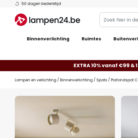
Ga
50 dagen bedenktijd
naar
Zoek
de
hier
inhoud
in
Binnenverlichting
Ruimtes
de
Buitenverl
webwinkel
EXTRA 10% vanaf €99 & 
Lampen en verlichting
Binnenverlichting
Spots
Plafondspot C
Ga
naar
het
einde
van
de