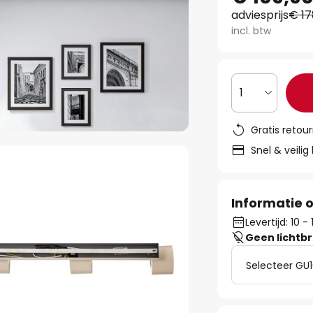
adviesprijs
€ 17
incl. btw
1
Gratis retou
Snel & veilig
Informatie o
Levertijd: 10 
Geen lichtb
Selecteer GU1