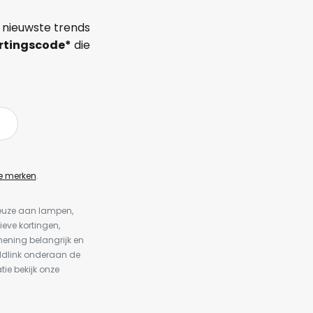
 nieuwste trends
rtingscode*
die
e merken
.
keuze aan lampen,
ieve kortingen,
ening belangrijk en
ldlink onderaan de
tie bekijk onze