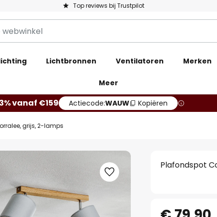
Top reviews bij Trustpilot
ichting
Lichtbronnen
Ventilatoren
Merken
Meer
13% vanaf €159
Actiecode:
WAUW
Kopiëren
rralee, grijs, 2-lamps
Plafondspot Co
€ 79,90