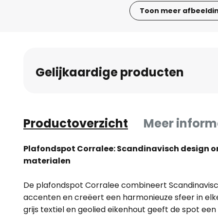
Toon meer afbeeldi
Ga
naar
het
begin
Gelijkaardige producten
van
de
afbeeldingen-
gallerij
Productoverzicht
Meer inform
Plafondspot Corralee: Scandinavisch design o
materialen
De plafondspot Corralee combineert Scandinavis
accenten en creëert een harmonieuze sfeer in elk
grijs textiel en geolied eikenhout geeft de spot een 