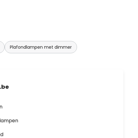
Plafondlampen met dimmer
.be
en
0 lampen
jd