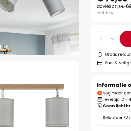
adviesprijs
€ 89
incl. btw
1
Gratis retou
Snel & veilig
Informatie o
Nog maar een 
Levertijd: 2 
Geen lichtb
Selecteer E27