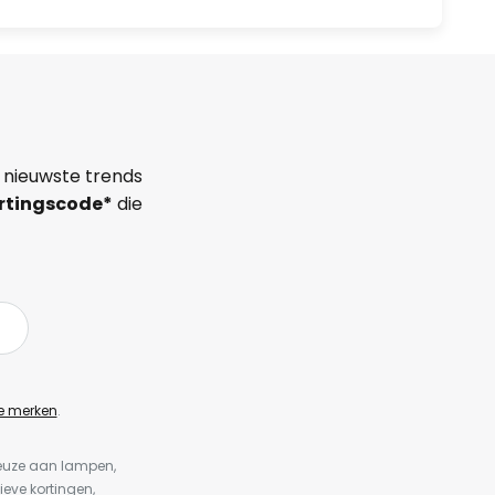
 nieuwste trends
rtingscode*
die
e merken
.
keuze aan lampen,
ieve kortingen,