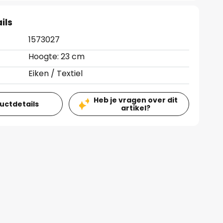
ils
1573027
Hoogte: 23 cm
Eiken / Textiel
Heb je vragen over dit
ductdetails
artikel?