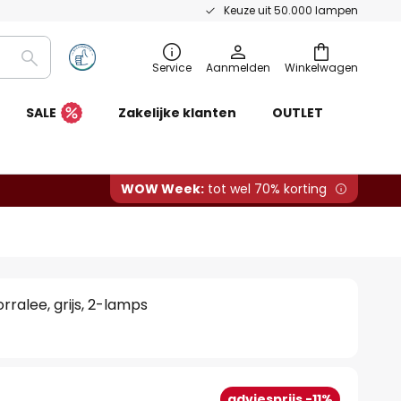
Keuze uit 50.000 lampen
Zoeken
Service
Aanmelden
Winkelwagen
SALE
Zakelijke klanten
OUTLET
WOW Week:
tot wel 70% korting
rralee, grijs, 2-lamps
adviesprijs -11%