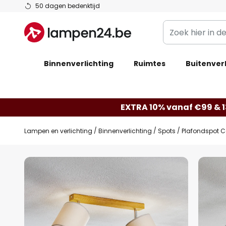
Ga
50 dagen bedenktijd
naar
Zoek
de
hier
inhoud
in
Binnenverlichting
Ruimtes
de
Buitenverl
webwinkel
EXTRA 10% vanaf €99 & 
Lampen en verlichting
Binnenverlichting
Spots
Plafondspot Co
Ga
naar
het
einde
van
de