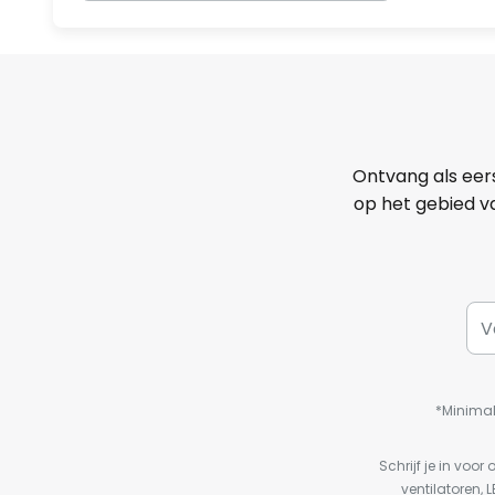
Ontvang als eer
op het gebied va
*Minimal
Schrijf je in vo
ventilatoren, 