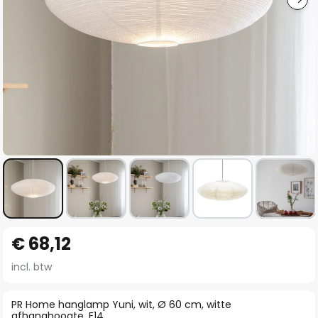
Ga
€ 68,12
naar
het
incl. btw
begin
van
PR Home hanglamp Yuni, wit, Ø 60 cm, witte
afhanghoogte, E14