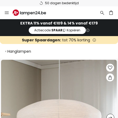
50 dagen bedenktijd
Ga
naar
de
ken
EXTRA 11% vanaf €109 & 14% vanaf €179
inhoud
Actiecode:
SPAAR
Kopiëren
Super Spaardagen:
tot 70% korting
Hanglampen
Ga
naar
het
einde
van
de
afbeeldingen-
gallerij