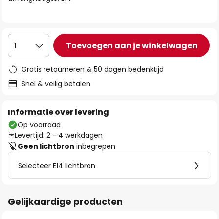
de
afbeeldingen-
gallerij
Toevoegen aan je winkelwagen
1
Gratis retourneren & 50 dagen bedenktijd
Snel & veilig betalen
Informatie over levering
Op voorraad
Levertijd: 2 - 4 werkdagen
Geen lichtbron
inbegrepen
Selecteer E14 lichtbron
Gelijkaardige producten