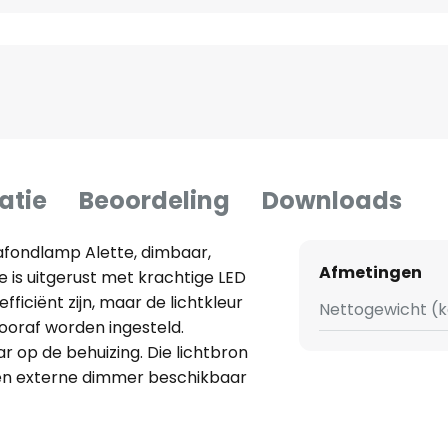
atie
Beoordeling
Downloads
afondlamp Alette, dimbaar,
Afmetingen
te is uitgerust met krachtige LED
fficiënt zijn, maar de lichtkleur
Nettogewicht (k
ooraf worden ingesteld.
r op de behuizing. Die lichtbron
en externe dimmer beschikbaar
ill je de LED plafondlamp in een
 geen probleem, want de IP44