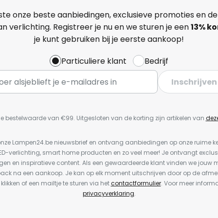
ste onze beste aanbiedingen, exclusieve promoties en de
n verlichting. Registreer je nu en we sturen je een
13%
ko
je kunt gebruiken bij je eerste aankoop!
Particuliere klant
Bedrijf
Inschrijven
e bestelwaarde van €99. Uitgesloten van de korting zijn artikelen van
dez
or onze Lampen24.be nieuwsbrief en ontvang aanbiedingen op onze ruime 
LED-verlichting, smart home producten en zo veel meer! Je ontvangt exclus
en en inspiratieve content. Als een gewaardeerde klant vinden we jouw m
back na een aankoop. Je kan op elk moment uitschrijven door op de afme
 klikken of een mailtje te sturen via het
contactformulier
. Voor meer informa
privacyverklaring
.