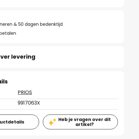
rneren & 50 dagen bedenktijd
 betalen
ver levering
ils
PRIOS
9917063X
Heb je vragen over dit
ductdetails
artikel?