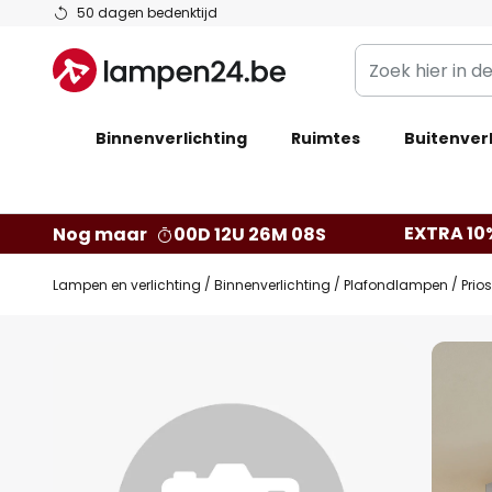
Ga
50 dagen bedenktijd
naar
Zoek
de
hier
inhoud
in
Binnenverlichting
Ruimtes
de
Buitenverl
webwinkel
EXTRA 10
Nog maar
00D 12U 26M 07S
Lampen en verlichting
Binnenverlichting
Plafondlampen
Prio
Ga
naar
het
einde
van
de