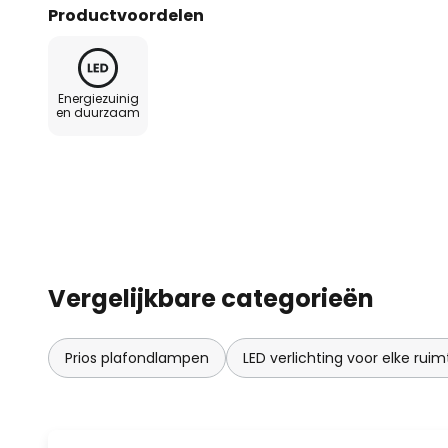
beschermingsgraad geeft aan d
Productvoordelen
beschermd is tegen vocht. Het d
en de vierkante Form heeft ee
tijdloze uitstraling - Vooraf inste
Energiezuinig
schakelaar) - Dimbaar - Verho
en duurzaam
gebruik in vochtige ruimtes
Vergelijkbare categorieën
Prios plafondlampen
LED verlichting voor elke ruim