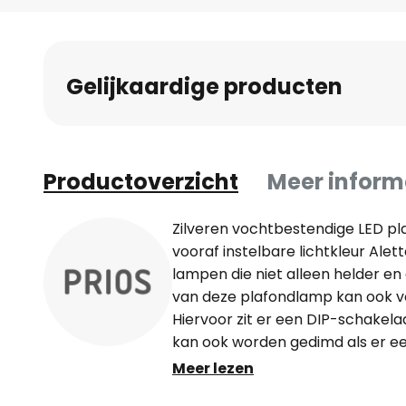
Gelijkaardige producten
Productoverzicht
Meer inform
Zilveren vochtbestendige LED pl
vooraf instelbare lichtkleur Alet
lampen die niet alleen helder en e
van deze plafondlamp kan ook v
Hiervoor zit er een DIP-schakelaa
kan ook worden gedimd als er e
is om de helderheid te regelen. W
Meer lezen
badkamer gebruiken, dan is dat