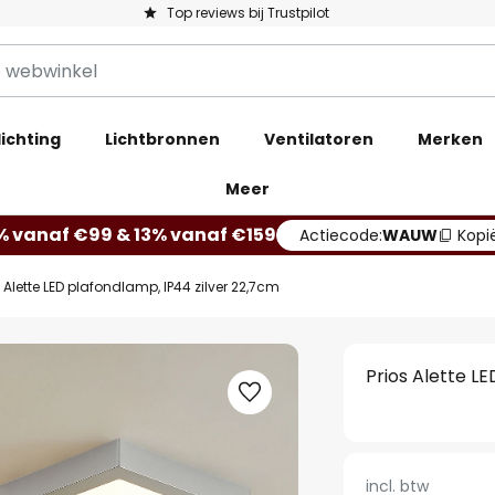
Top reviews bij Trustpilot
ichting
Lichtbronnen
Ventilatoren
Merken
Meer
% vanaf €99 & 13% vanaf €159
Actiecode:
WAUW
Kopi
s Alette LED plafondlamp, IP44 zilver 22,7cm
Prios Alette L
incl. btw