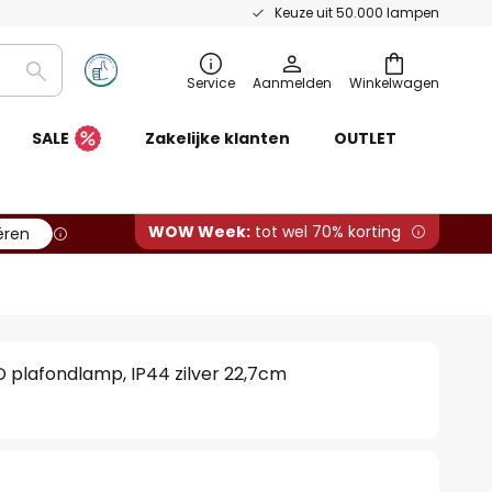
Keuze uit 50.000 lampen
Zoeken
Service
Aanmelden
Winkelwagen
SALE
Zakelijke klanten
OUTLET
WOW Week:
tot wel 70% korting
ëren
ED plafondlamp, IP44 zilver 22,7cm