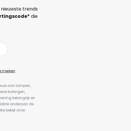
 nieuwste trends
rtingscode*
die
e merken
.
keuze aan lampen,
ieve kortingen,
ening belangrijk en
ldlink onderaan de
tie bekijk onze