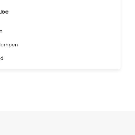
.be
en
0 lampen
jd