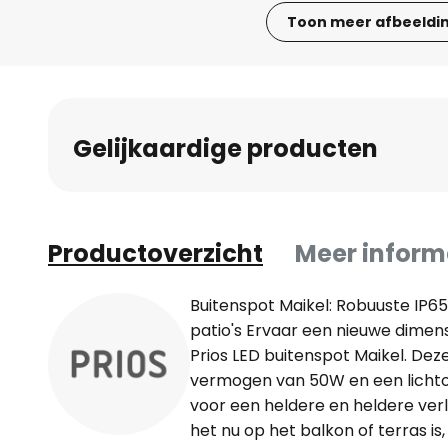
Toon meer afbeeldi
Ga
naar
het
begin
Gelijkaardige producten
van
de
afbeeldingen-
gallerij
Productoverzicht
Meer inform
Buitenspot Maikel: Robuuste IP65
patio's Ervaar een nieuwe dimens
Prios LED buitenspot Maikel. De
vermogen van 50W en een licht
voor een heldere en heldere verl
het nu op het balkon of terras is