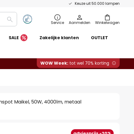
Keuze uit 50.000 lampen
Zoeken
Service
Aanmelden
Winkelwagen
SALE
Zakelijke klanten
OUTLET
WOW Week:
tot wel 70% korting
enspot Maikel, 50W, 4000lm, metaal
adviesprijs -20%