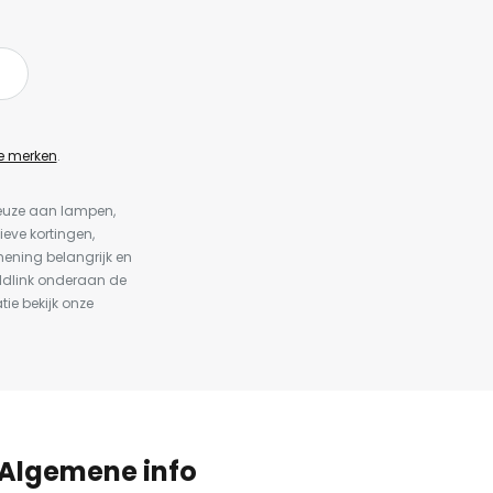
e merken
.
keuze aan lampen,
ieve kortingen,
ening belangrijk en
ldlink onderaan de
tie bekijk onze
Algemene info