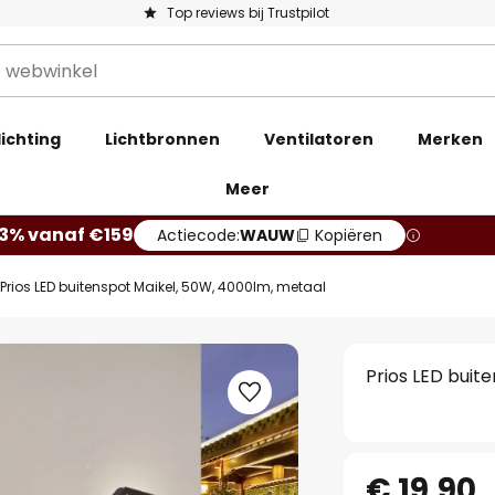
Top reviews bij Trustpilot
ichting
Lichtbronnen
Ventilatoren
Merken
Meer
13% vanaf €159
Actiecode:
WAUW
Kopiëren
Prios LED buitenspot Maikel, 50W, 4000lm, metaal
Prios LED buit
€ 19,90