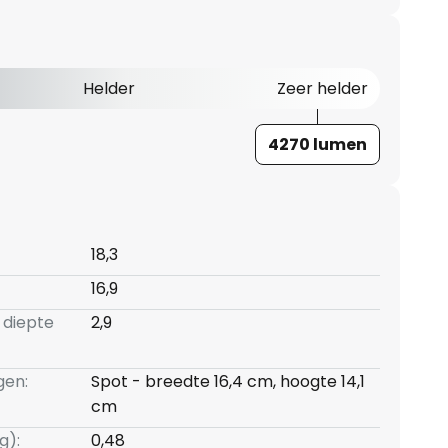
Helder
Zeer helder
4270 lumen
18,3
16,9
 diepte
2,9
gen:
Spot - breedte 16,4 cm, hoogte 14,1
cm
g):
0,48