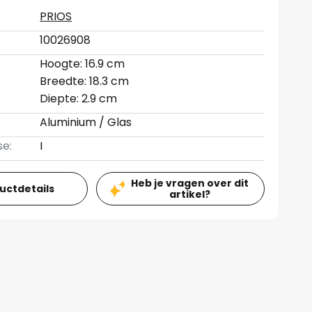
PRIOS
10026908
Hoogte: 16.9 cm
Breedte: 18.3 cm
Diepte: 2.9 cm
Aluminium / Glas
se:
I
Heb je vragen over dit
ductdetails
artikel?