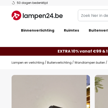
Ga
50 dagen bedenktijd
naar
Zoek
de
hier
inhoud
in
Binnenverlichting
Ruimtes
de
Buitenverl
webwinkel
EXTRA 10% vanaf €99 & 
Lampen en verlichting
Buitenverlichting
Wandlampen buiten
Ga
naar
het
einde
van
de