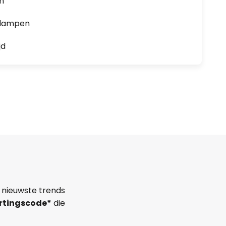
en
0 lampen
jd
 nieuwste trends
rtingscode*
die