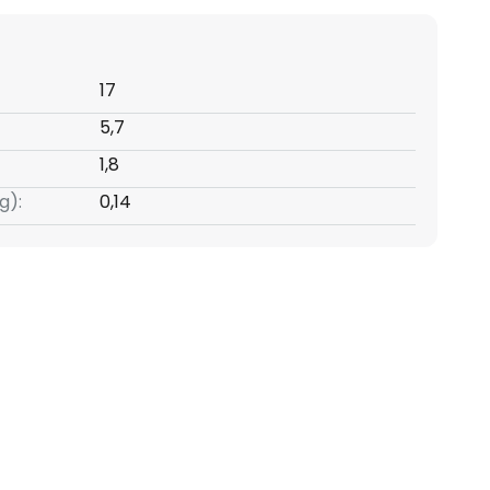
17
5,7
1,8
g):
0,14