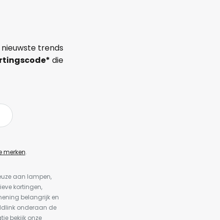
 nieuwste trends
rtingscode*
die
e merken
.
keuze aan lampen,
ieve kortingen,
ening belangrijk en
ldlink onderaan de
tie bekijk onze