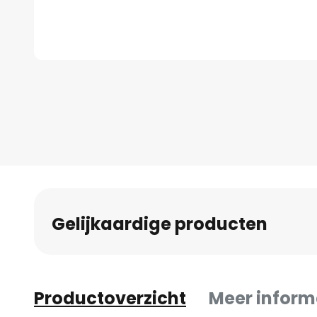
Ga
naar
het
begin
van
de
afbeeldingen-
gallerij
Gelijkaardige producten
Productoverzicht
Meer inform