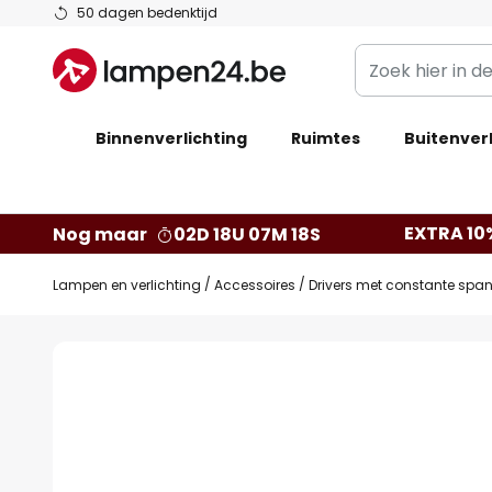
Ga
50 dagen bedenktijd
naar
Zoek
de
hier
inhoud
in
Binnenverlichting
Ruimtes
de
Buitenverl
webwinkel
EXTRA 10
Nog maar
02D 18U 07M 18S
Lampen en verlichting
Accessoires
Drivers met constante spa
Ga
naar
het
einde
van
de