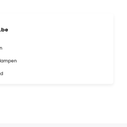
.be
en
0 lampen
jd