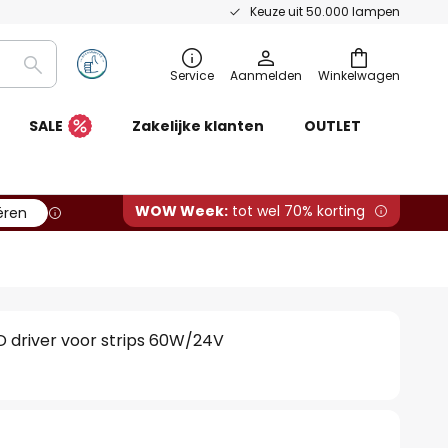
Keuze uit 50.000 lampen
Zoeken
Service
Aanmelden
Winkelwagen
SALE
Zakelijke klanten
OUTLET
WOW Week:
tot wel 70% korting
ëren
D driver voor strips 60W/24V