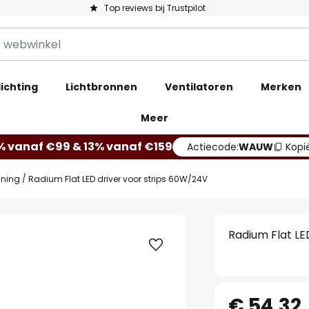
Top reviews bij Trustpilot
ichting
Lichtbronnen
Ventilatoren
Merken
Meer
% vanaf €99 & 13% vanaf €159
Actiecode:
WAUW
Kopi
nning
Radium Flat LED driver voor strips 60W/24V
Radium Flat LE
€ 54,32