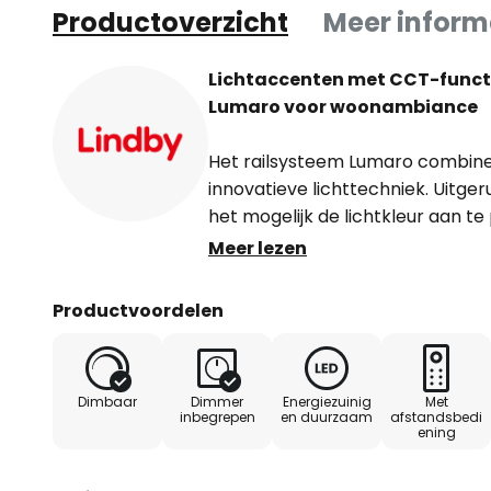
Productoverzicht
Meer inform
Lichtaccenten met CCT-functi
Lumaro voor woonambiance
Het railsysteem Lumaro combine
innovatieve lichttechniek. Uitg
het mogelijk de lichtkleur aan te
behoeften en zo een sfeer te cre
Meer lezen
stimulerend tot ontspannend. D
belooft niet alleen een lange le
Productvoordelen
energiezuinige verlichting. Dank
afstandsbediening kan de helder
worden geregeld om voor elke situ
Dimbaar
Dimmer
Energiezuinig
Met
creëren. Ervaar hoe het Lumaro 
inbegrepen
en duurzaam
afstandsbedi
ening
in een fascinerende lichtbeleving
Meegeleverde onderdelen: