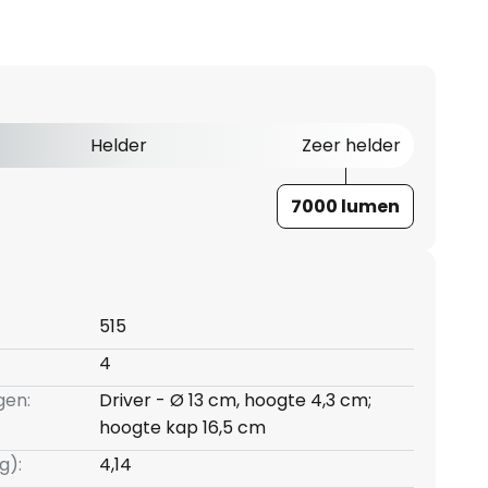
Helder
Zeer helder
7000 lumen
515
4
gen:
Driver - Ø 13 cm, hoogte 4,3 cm;
hoogte kap 16,5 cm
g):
4,14