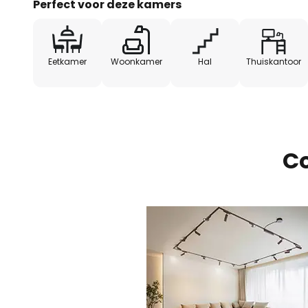
Perfect voor deze kamers
- 1 x LED driver
Eetkamer
Woonkamer
Hal
Thuiskantoor
- 1 x afstandsbediening (excl. bat
- 5 x stroomrail
- 10 x LED spot
Co
- 1 x 5-voudige connector