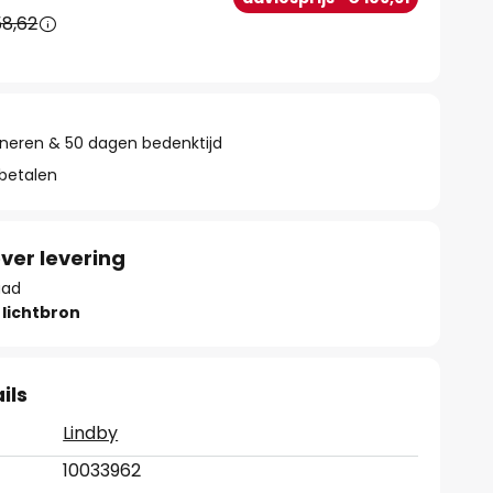
8,62
rneren & 50 dagen bedenktijd
 betalen
ver levering
aad
lichtbron
ils
Lindby
10033962