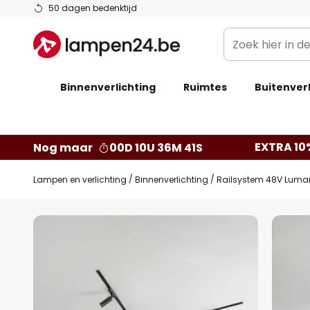
Ga
50 dagen bedenktijd
naar
Zoek
de
hier
inhoud
in
Binnenverlichting
Ruimtes
de
Buitenverl
webwinkel
EXTRA 10
Nog maar
00D 10U 36M 40S
Lampen en verlichting
Binnenverlichting
Railsystem 48V Lumaro
Ga
naar
het
einde
van
de