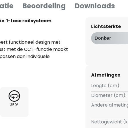
atie
Beoordeling
Downloads
e: 1-fase railsysteem
Lichtsterkte
Donker
ert functioneel design met
erust met de CCT-functie maakt
 passen aan individuele
ëren die varieert van
e geïntegreerde LED-lichtbron
Afmetingen
vensduur, maar ook
zij de meegeleverde
Lengte (cm):
heid van de spots moeiteloos
Diameter (cm):
atie het juiste lichtniveau te
Andere afmetin
350°
railsysteem uw huis verandert
.
Nettogewicht (k