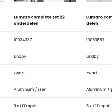
Lumaro complete set 22
Lumaro comp
onderdelen
delen
10034337
10033857
Lindby
Lindby
zwart
zwart
Aluminium / ijzer
Aluminium / i
9 x LED spot
5 x LED spot