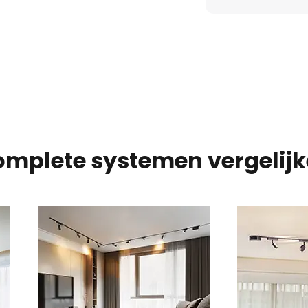
terijen)
mplete systemen vergelij