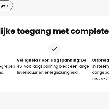
ngen
ijke toegang met complet
Veiligheid door laagspanning
: De
Uitbrei
begrepen
48-volt laagspanning biedt een lange
systeem 
md.
levensduur en energiezuinigheid.
aangepa
met extr