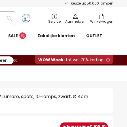
Keuze uit 50.000 lampen
Zoeken
Service
Aanmelden
Winkelwagen
SALE
Zakelijke klanten
OUTLET
WOW Week:
tot wel 70% korting
ëren
 Lumaro, spots, 10-lamps, zwart, Ø 4cm
1
adviesprijs -€ 109,61