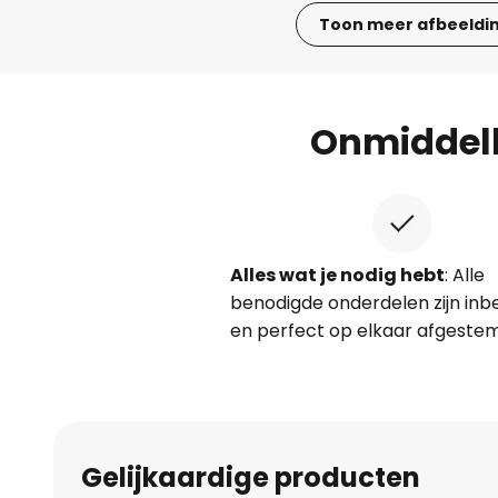
Toon meer afbeeldi
Ga
naar
het
Onmiddell
begin
van
de
afbeeldingen-
gallerij
Alles wat je nodig hebt
: Alle
benodigde onderdelen zijn in
en perfect op elkaar afgeste
Gelijkaardige producten