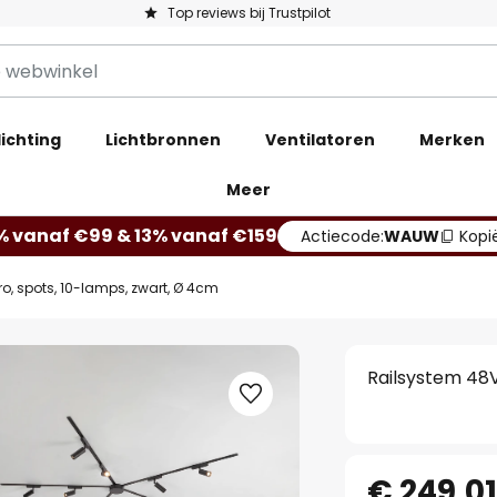
Top reviews bij Trustpilot
ichting
Lichtbronnen
Ventilatoren
Merken
Meer
% vanaf €99 & 13% vanaf €159
Actiecode:
WAUW
Kopi
, spots, 10-lamps, zwart, Ø 4cm
Railsystem 48V
€ 249,0