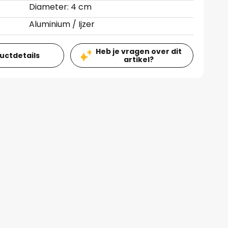
Diameter: 4 cm
Aluminium / Ijzer
Heb je vragen over dit
ductdetails
artikel?