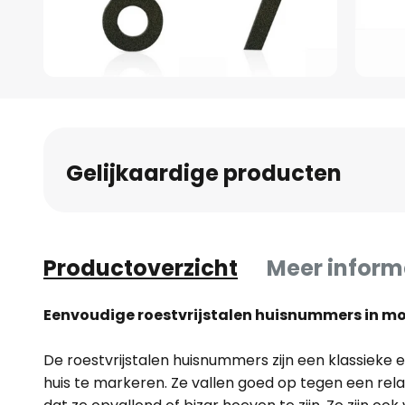
Ga
naar
het
begin
Gelijkaardige producten
van
de
afbeeldingen-
gallerij
Productoverzicht
Meer inform
Eenvoudige roestvrijstalen huisnummers in m
De roestvrijstalen huisnummers zijn een klassiek
huis te markeren. Ze vallen goed op tegen een rela