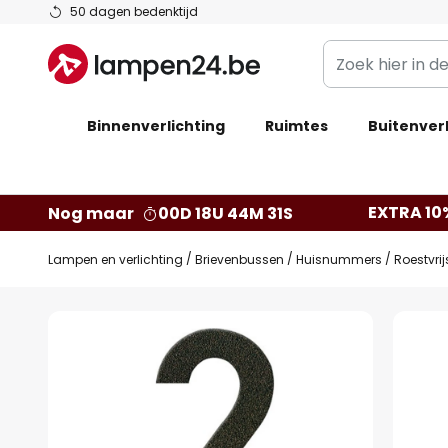
Ga
50 dagen bedenktijd
naar
Zoek
de
hier
inhoud
in
Binnenverlichting
Ruimtes
de
Buitenverl
webwinkel
EXTRA 10
Nog maar
00D 18U 44M 30S
Lampen en verlichting
Brievenbussen
Huisnummers
Roestvri
Ga
naar
het
einde
van
de