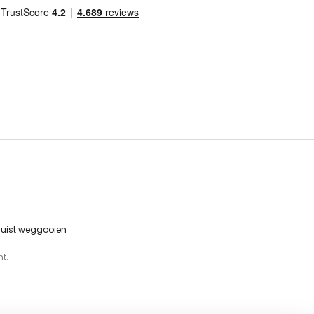
 juist weggooien
t.