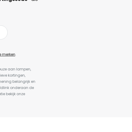
e merken
.
keuze aan lampen,
ieve kortingen,
ening belangrijk en
ldlink onderaan de
tie bekijk onze