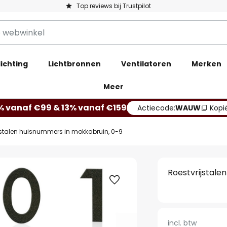
Top reviews bij Trustpilot
ichting
Lichtbronnen
Ventilatoren
Merken
Meer
% vanaf €99 & 13% vanaf €159
Actiecode:
WAUW
Kopi
jstalen huisnummers in mokkabruin, 0-9
Roestvrijstale
incl. btw