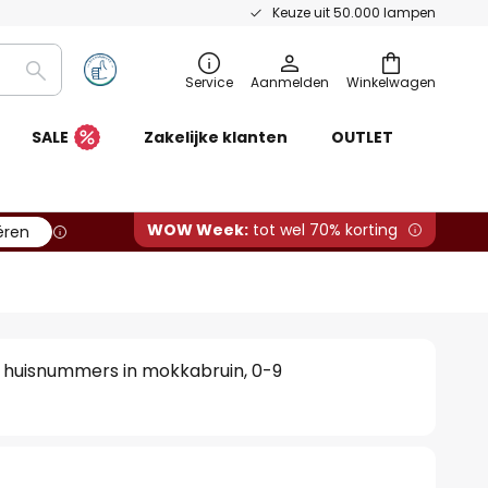
Keuze uit 50.000 lampen
Zoeken
Service
Aanmelden
Winkelwagen
SALE
Zakelijke klanten
OUTLET
WOW Week:
tot wel 70% korting
ëren
n huisnummers in mokkabruin, 0-9