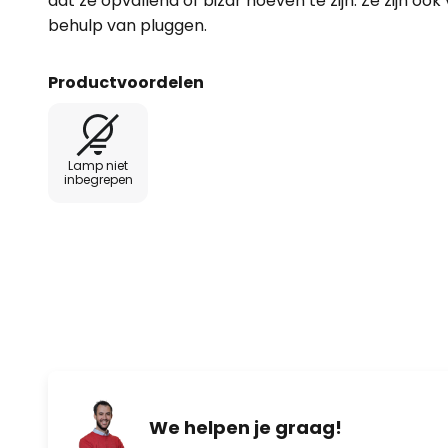
dat ze opvallend of bizar hoeven te zijn. Ze zijn ook
behulp van pluggen.
Productvoordelen
Lamp niet
inbegrepen
We helpen je graag!