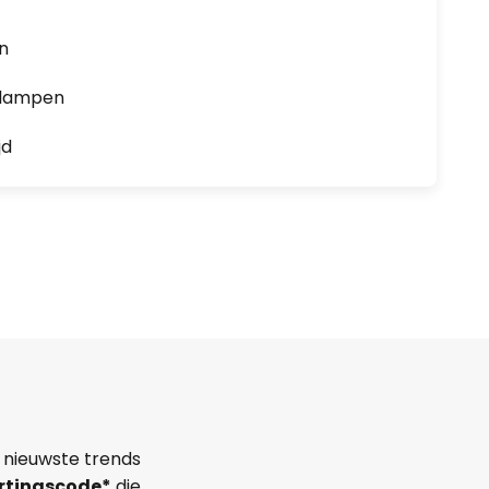
en
0 lampen
jd
 nieuwste trends
rtingscode*
die