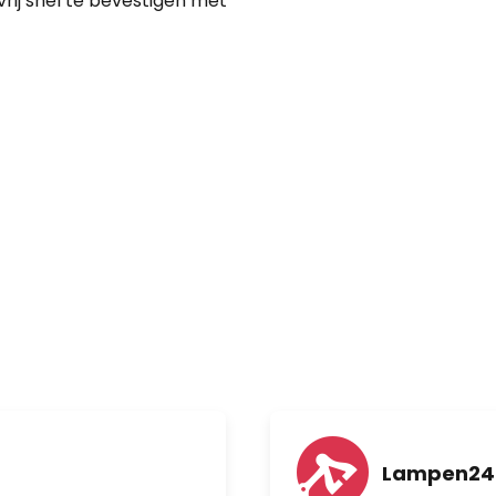
 vrij snel te bevestigen met
Lampen24