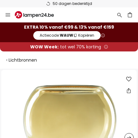
50 dagen bedenktijd
Ga
naar
de
ken
EXTRA 10% vanaf €99 & 13% vanaf €159
inhoud
Actiecode:
WAUW
Kopiëren
WOW Week:
tot wel 70% korting
Lichtbronnen
Ga
naar
het
einde
van
de
afbeeldingen-
gallerij