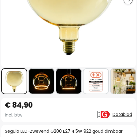
Ga
€ 84,90
naar
het
Datablad
incl. btw
begin
van
Segula LED-Zwevend G200 E27 4,5W 922 goud dimbaar