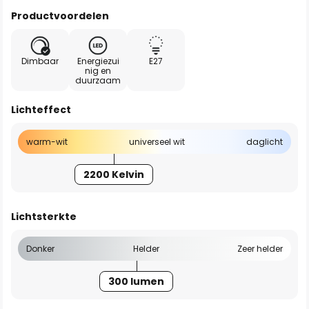
Productvoordelen
Dimbaar
Energiezui
E27
nig en
duurzaam
Lichteffect
warm-wit
universeel wit
daglicht
2200 Kelvin
Lichtsterkte
Donker
Helder
Zeer helder
300 lumen