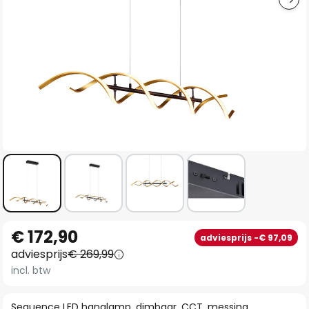
Ga
€ 172,90
adviesprijs -€ 97,09
naar
adviesprijs
€ 269,99
het
incl. btw
begin
van
Sequence LED hanglamp, dimbaar, CCT, messing