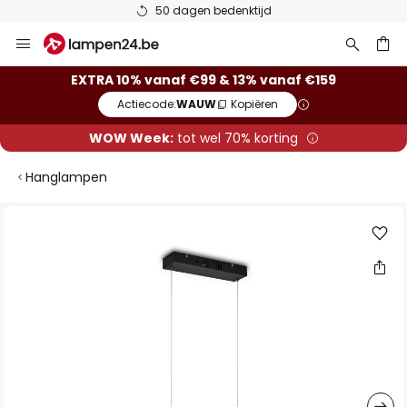
50 dagen bedenktijd
Ga
naar
de
ken
EXTRA 10% vanaf €99 & 13% vanaf €159
inhoud
Actiecode:
WAUW
Kopiëren
WOW Week:
tot wel 70% korting
Hanglampen
Ga
naar
het
einde
van
de
afbeeldingen-
gallerij