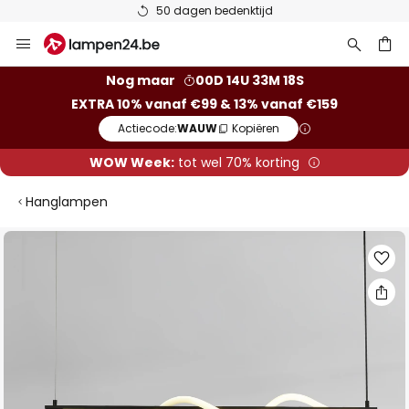
50 dagen bedenktijd
Ga
naar
de
ken
Nog maar
00D 14U 33M 17S
inhoud
EXTRA 10% vanaf €99 & 13% vanaf €159
Actiecode:
WAUW
Kopiëren
WOW Week:
tot wel 70% korting
Hanglampen
Ga
naar
het
einde
van
de
afbeeldingen-
gallerij