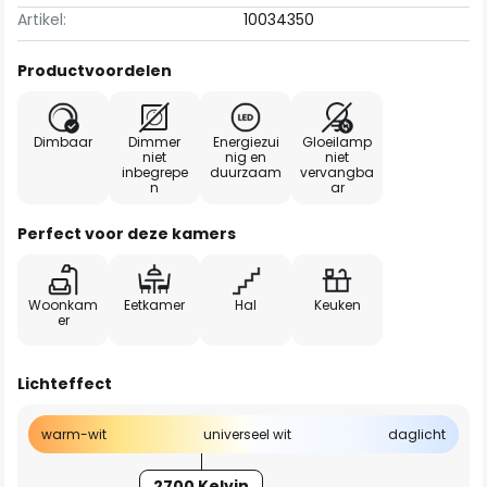
Artikel:
10034350
Productvoordelen
Dimbaar
Dimmer
Energiezui
Gloeilamp
niet
nig en
niet
inbegrepe
duurzaam
vervangba
n
ar
Perfect voor deze kamers
Woonkam
Eetkamer
Hal
Keuken
er
Lichteffect
warm-wit
universeel wit
daglicht
2700 Kelvin