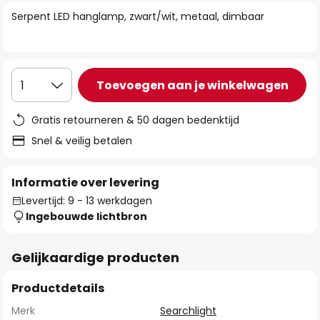
van
Serpent LED hanglamp, zwart/wit, metaal, dimbaar
de
afbeeldingen-
gallerij
Toevoegen aan je winkelwagen
1
Gratis retourneren & 50 dagen bedenktijd
Snel & veilig betalen
Informatie over levering
Levertijd: 9 - 13 werkdagen
Ingebouwde lichtbron
Gelijkaardige producten
Productdetails
Merk
Searchlight