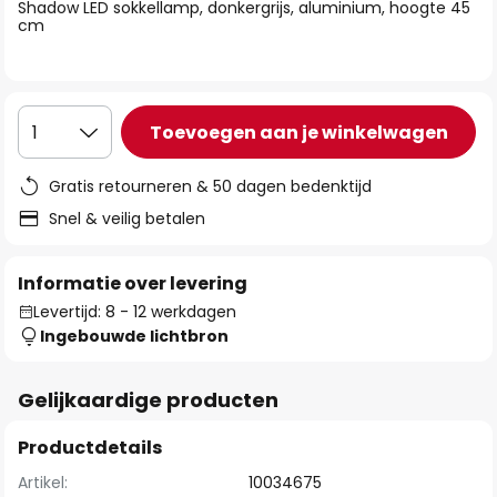
van
Shadow LED sokkellamp, donkergrijs, aluminium, hoogte 45
cm
de
afbeeldingen-
gallerij
Toevoegen aan je winkelwagen
1
Gratis retourneren & 50 dagen bedenktijd
Snel & veilig betalen
Informatie over levering
Levertijd: 8 - 12 werkdagen
Ingebouwde lichtbron
Gelijkaardige producten
Productdetails
Artikel:
10034675