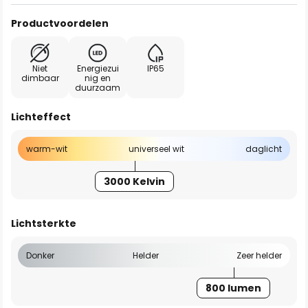
Productvoordelen
Niet
Energiezui
IP65
dimbaar
nig en
duurzaam
Lichteffect
warm-wit
universeel wit
daglicht
3000 Kelvin
Lichtsterkte
Donker
Helder
Zeer helder
800 lumen