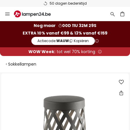
50 dagen bedenktijd
Ga
naar
de
ken
Nog maar
00D 11U 32M 28S
inhoud
EXTRA 10% vanaf €99 & 13% vanaf €159
Actiecode:
WAUW
Kopiëren
WOW Week:
tot wel 70% korting
Sokkellampen
Ga
naar
het
einde
van
de
afbeeldingen-
gallerij