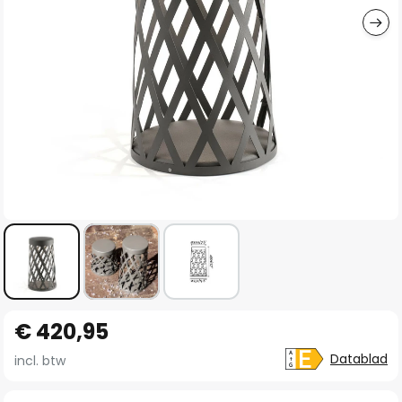
Ga
€ 420,95
naar
het
Datablad
incl. btw
begin