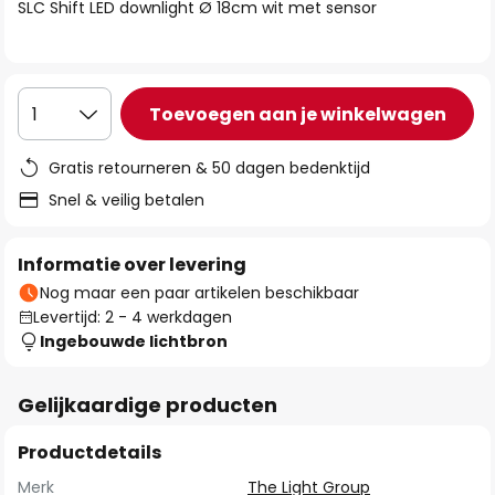
van
SLC Shift LED downlight Ø 18cm wit met sensor
de
afbeeldingen-
gallerij
Toevoegen aan je winkelwagen
1
Gratis retourneren & 50 dagen bedenktijd
Snel & veilig betalen
Informatie over levering
Nog maar een paar artikelen beschikbaar
Levertijd: 2 - 4 werkdagen
Ingebouwde lichtbron
Gelijkaardige producten
Productdetails
Merk
The Light Group