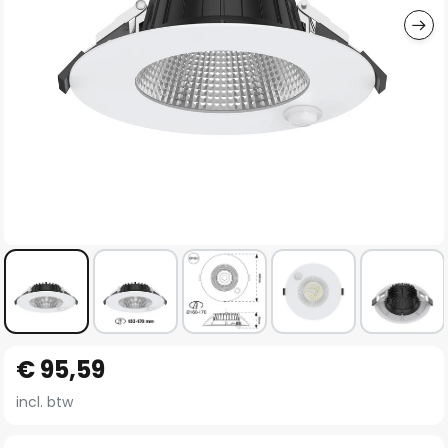
Ga
€ 95,59
naar
het
incl. btw
begin