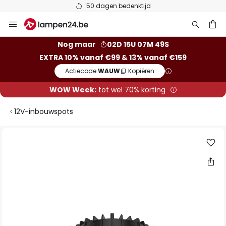
50 dagen bedenktijd
Ga
naar
de
ken
Nog maar
02D 15U 07M 48S
inhoud
EXTRA 10% vanaf €99 & 13% vanaf €159
Actiecode:
WAUW
Kopiëren
WOW Week:
tot wel 70% korting
12V-inbouwspots
Ga
naar
het
einde
van
de
afbeeldingen-
gallerij