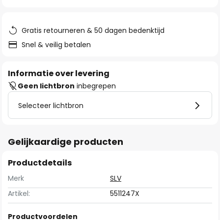
van
de
afbeeldingen-
Gratis retourneren & 50 dagen bedenktijd
gallerij
Snel & veilig betalen
Informatie over levering
Geen lichtbron
inbegrepen
Selecteer lichtbron
Gelijkaardige producten
Productdetails
Merk
SLV
Artikel:
5511247X
Productvoordelen