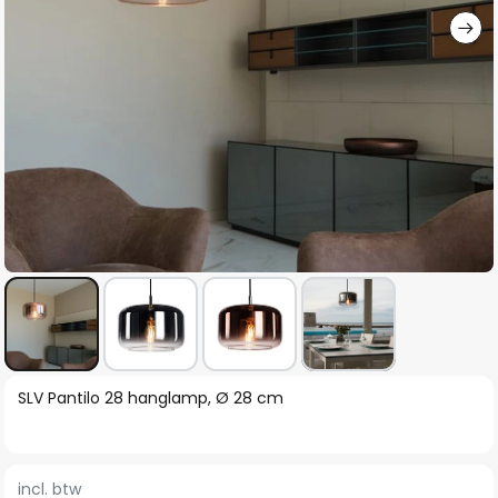
Ga
SLV Pantilo 28 hanglamp, Ø 28 cm
naar
het
begin
incl. btw