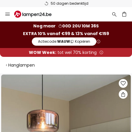
50 dagen bedenktijd
Ga
naar
de
ken
Nog maar
00D 20U 10M 36S
inhoud
EXTRA 10% vanaf €99 & 13% vanaf €159
Actiecode:
WAUW
Kopiëren
WOW Week:
tot wel 70% korting
Hanglampen
Ga
naar
het
einde
van
de
afbeeldingen-
gallerij