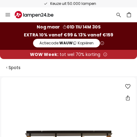
Keuze uit 50.000 lampen
Ga
naar
de
ken
Nog maar
01D 11U 14M 29S
inhoud
EXTRA 10% vanaf €99 & 13% vanaf €159
Actiecode:
WAUW
Kopiëren
WOW Week:
tot wel 70% korting
Spots
Ga
naar
het
einde
van
de
afbeeldingen-
gallerij