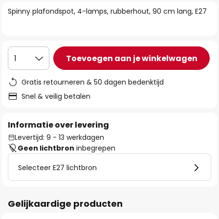
van
Spinny plafondspot, 4-lamps, rubberhout, 90 cm lang, E27
de
afbeeldingen-
gallerij
Toevoegen aan je winkelwagen
1
Gratis retourneren & 50 dagen bedenktijd
Snel & veilig betalen
Informatie over levering
Levertijd: 9 - 13 werkdagen
Geen lichtbron
inbegrepen
Selecteer E27 lichtbron
Gelijkaardige producten