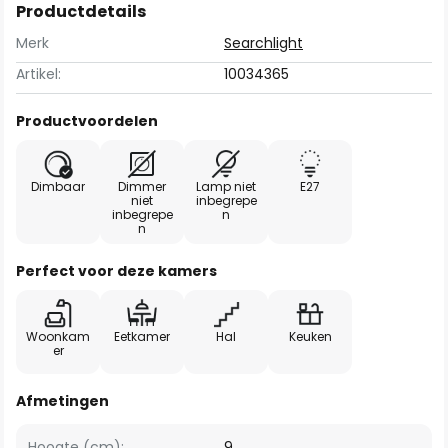
Productdetails
Merk
Searchlight
Artikel:
10034365
Productvoordelen
Dimbaar
Dimmer
Lamp niet
E27
niet
inbegrepe
inbegrepe
n
n
Perfect voor deze kamers
Woonkam
Eetkamer
Hal
Keuken
er
Afmetingen
Hoogte (cm):
9