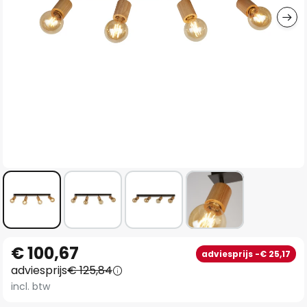
Ga
€ 100,67
adviesprijs -€ 25,17
naar
adviesprijs
€ 125,84
het
incl. btw
begin