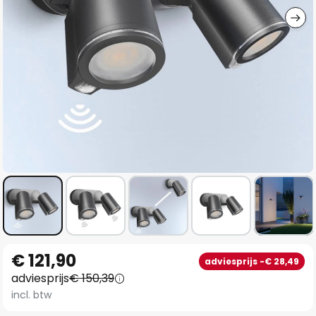
Ga
€ 121,90
adviesprijs -€ 28,49
naar
adviesprijs
€ 150,39
het
incl. btw
begin