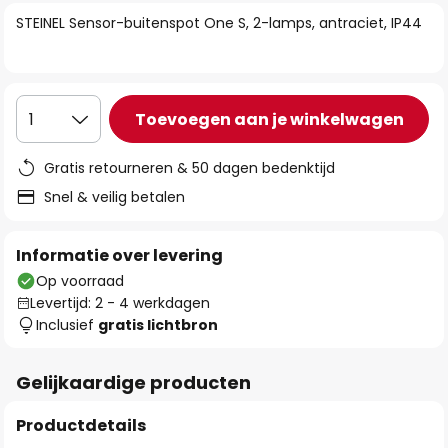
van
STEINEL Sensor-buitenspot One S, 2-lamps, antraciet, IP44
de
afbeeldingen-
gallerij
Toevoegen aan je winkelwagen
1
Gratis retourneren & 50 dagen bedenktijd
Snel & veilig betalen
Informatie over levering
Op voorraad
Levertijd: 2 - 4 werkdagen
Inclusief
gratis lichtbron
Gelijkaardige producten
Productdetails