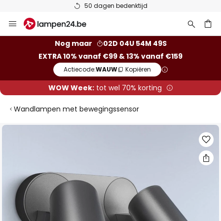
50 dagen bedenktijd
Ga
naar
de
ken
Nog maar
02D 04U 54M 48S
inhoud
EXTRA 10% vanaf €99 & 13% vanaf €159
Actiecode:
WAUW
Kopiëren
WOW Week:
tot wel 70% korting
Wandlampen met bewegingssensor
Ga
naar
het
einde
van
de
afbeeldingen-
gallerij