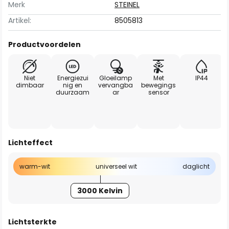
Merk
STEINEL
Artikel:
8505813
Productvoordelen
Niet
Energiezui
Gloeilamp
Met
IP44
dimbaar
nig en
vervangba
bewegings
duurzaam
ar
sensor
Lichteffect
warm-wit
universeel wit
daglicht
3000 Kelvin
Lichtsterkte