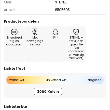
Merk
STEINEL
Artikel:
8505695
Productvoordelen
Energiezui
Met
IP44
STEINEL –
nig en
bewegings
tot 3 jaar
duurzaam
sensor
garantie
(zie
voorwaard
en van de
fabrikant)
Lichteffect
warm-wit
universeel wit
daglicht
3000 Kelvin
Lichtsterkte