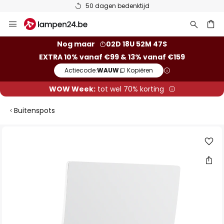
50 dagen bedenktijd
Ga
naar
de
ken
Nog maar
02D 18U 52M 46S
inhoud
EXTRA 10% vanaf €99 & 13% vanaf €159
Actiecode:
WAUW
Kopiëren
WOW Week:
tot wel 70% korting
Buitenspots
Ga
naar
het
einde
van
de
afbeeldingen-
gallerij