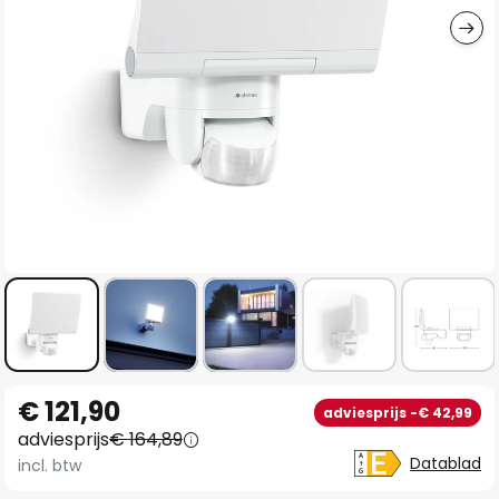
Ga
€ 121,90
adviesprijs -€ 42,99
naar
adviesprijs
€ 164,89
het
Datablad
incl. btw
begin