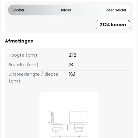
Donker
Helder
Zeer helder
2124 lumen
Afmetingen
Hoogte (cm):
21,2
Breedte (cm):
18
Uitsteeklengte / diepte
16,1
(cm):