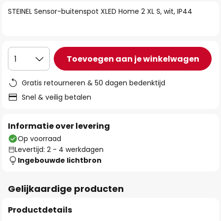
van
STEINEL Sensor-buitenspot XLED Home 2 XL S, wit, IP44
de
afbeeldingen-
gallerij
Toevoegen aan je winkelwagen
1
Gratis retourneren & 50 dagen bedenktijd
Snel & veilig betalen
Informatie over levering
Op voorraad
Levertijd: 2 - 4 werkdagen
Ingebouwde lichtbron
Gelijkaardige producten
Productdetails