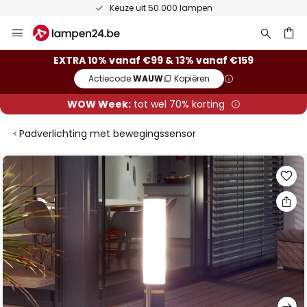
Keuze uit 50.000 lampen
Ga
naar
de
ken
EXTRA 10% vanaf €99 & 13% vanaf €159
inhoud
Actiecode:
WAUW
Kopiëren
WOW Week:
tot wel 70% korting
Padverlichting met bewegingssensor
Ga
naar
het
einde
van
de
afbeeldingen-
gallerij