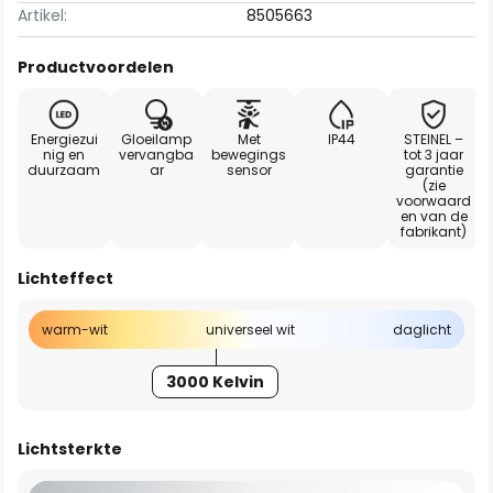
Artikel:
8505663
Productvoordelen
Energiezui
Gloeilamp
Met
IP44
STEINEL –
nig en
vervangba
bewegings
tot 3 jaar
duurzaam
ar
sensor
garantie
(zie
voorwaard
en van de
fabrikant)
Lichteffect
warm-wit
universeel wit
daglicht
3000 Kelvin
Lichtsterkte