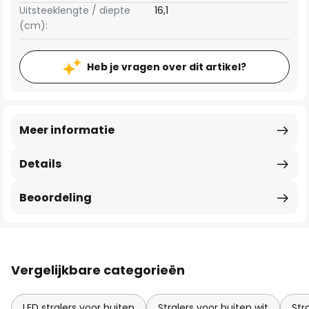
Uitsteeklengte / diepte
16,1
(cm):
Heb je vragen over dit artikel?
Meer informatie
Details
Beoordeling
Vergelijkbare categorieën
LED stralers voor buiten
Stralers voor buiten wit
Str