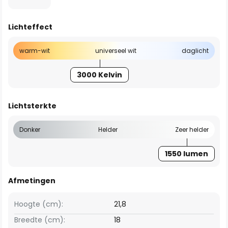
Lichteffect
warm-wit
universeel wit
daglicht
3000 Kelvin
Lichtsterkte
Donker
Helder
Zeer helder
1550 lumen
Afmetingen
Hoogte (cm):
21,8
Breedte (cm):
18