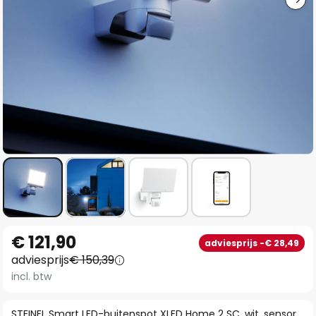
Ga
€ 121,90
adviesprijs -€ 28,49
naar
adviesprijs
€ 150,39
het
incl. btw
begin
van
STEINEL Smart LED-buitenspot XLED Home 2 SC, wit, sensor