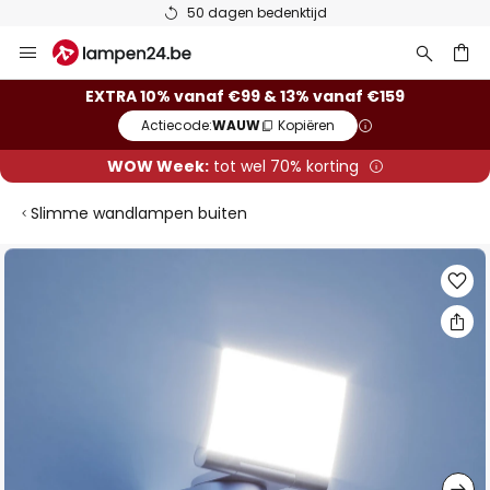
50 dagen bedenktijd
Ga
naar
de
ken
EXTRA 10% vanaf €99 & 13% vanaf €159
inhoud
Actiecode:
WAUW
Kopiëren
WOW Week:
tot wel 70% korting
Slimme wandlampen buiten
Ga
naar
het
einde
van
de
afbeeldingen-
gallerij