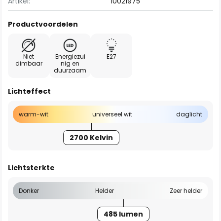
Artikel:
10021975
Productvoordelen
Niet
Energiezui
E27
dimbaar
nig en
duurzaam
Lichteffect
warm-wit
universeel wit
daglicht
2700 Kelvin
Lichtsterkte
Donker
Helder
Zeer helder
485 lumen