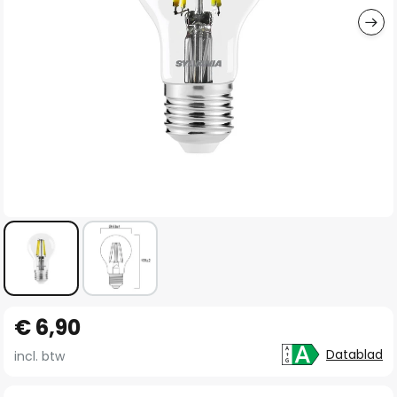
Ga
€ 6,90
naar
het
Datablad
incl. btw
begin