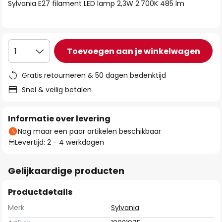
van
Sylvania E27 filament LED lamp 2,3W 2.700K 485 lm
de
afbeeldingen-
gallerij
Toevoegen aan je winkelwagen
1
Gratis retourneren & 50 dagen bedenktijd
Snel & veilig betalen
Informatie over levering
Nog maar een paar artikelen beschikbaar
Levertijd: 2 - 4 werkdagen
Gelijkaardige producten
Productdetails
Merk
Sylvania