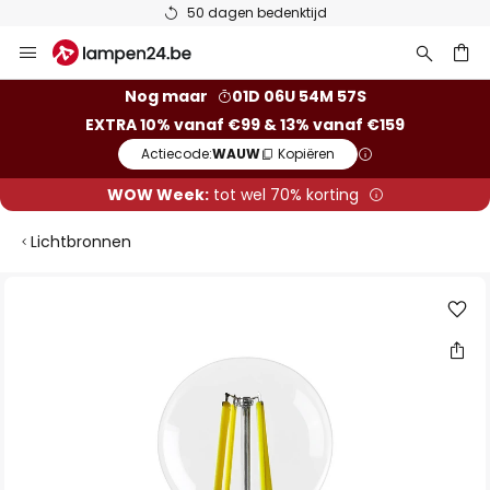
50 dagen bedenktijd
Ga
naar
de
ken
Nog maar
01D 06U 54M 56S
inhoud
EXTRA 10% vanaf €99 & 13% vanaf €159
Actiecode:
WAUW
Kopiëren
WOW Week:
tot wel 70% korting
Lichtbronnen
Ga
naar
het
einde
van
de
afbeeldingen-
gallerij