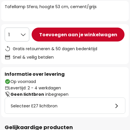
van
Tafellamp Sfera, hoogte 53 cm, cement/grijs
de
afbeeldingen-
gallerij
Toevoegen aan je winkelwagen
1
Gratis retourneren & 50 dagen bedenktijd
Snel & veilig betalen
Informatie over levering
Op voorraad
Levertijd: 2 - 4 werkdagen
Geen lichtbron
inbegrepen
Selecteer E27 lichtbron
Gelijkaardige producten