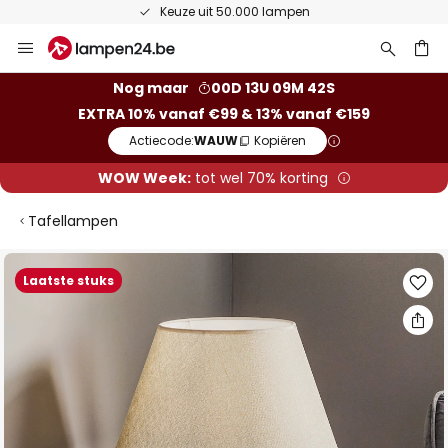
Keuze uit 50.000 lampen
Ga
naar
de
ken
Nog maar
00D 13U 09M 41S
inhoud
EXTRA 10% vanaf €99 & 13% vanaf €159
Actiecode:
WAUW
Kopiëren
WOW Week:
tot wel 70% korting
Tafellampen
Ga
Laatste stuks
naar
het
einde
van
de
afbeeldingen-
gallerij