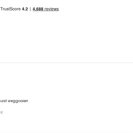
 juist weggooien
t.