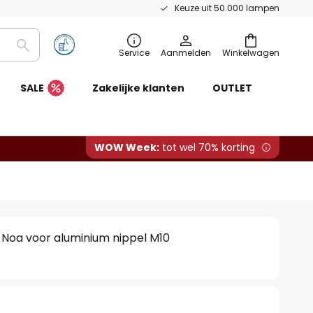
Keuze uit 50.000 lampen
Zoeken
Service
Aanmelden
Winkelwagen
SALE
Zakelijke klanten
OUTLET
WOW Week:
tot wel 70% korting
 Noa voor aluminium nippel M10