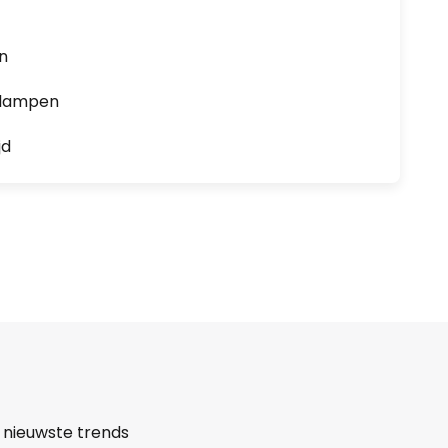
en
0 lampen
jd
 nieuwste trends