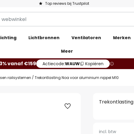
Top reviews bij Trustpilot
ichting
Lichtbronnen
Ventilatoren
Merken
Meer
13% vanaf €159
Actiecode:
WAUW
Kopiëren
sen railsystemen
Trekontlasting Noa voor aluminium nippel M10
Trekontlasting
incl. btw