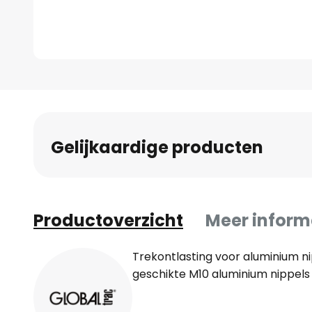
Ga
naar
het
begin
Gelijkaardige producten
van
de
afbeeldingen-
gallerij
Productoverzicht
Meer inform
Trekontlasting voor aluminium n
geschikte M10 aluminium nippels