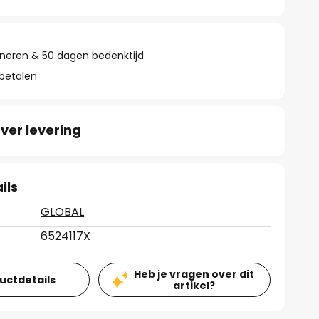
rneren & 50 dagen bedenktijd
 betalen
ver levering
ils
GLOBAL
6524117X
Heb je vragen over dit
ductdetails
artikel?