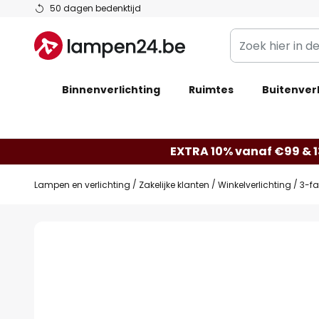
Ga
50 dagen bedenktijd
naar
Zoek
de
hier
inhoud
in
Binnenverlichting
Ruimtes
de
Buitenverl
webwinkel
EXTRA 10% vanaf €99 & 
Lampen en verlichting
Zakelijke klanten
Winkelverlichting
3-fa
Ga
naar
het
einde
van
de