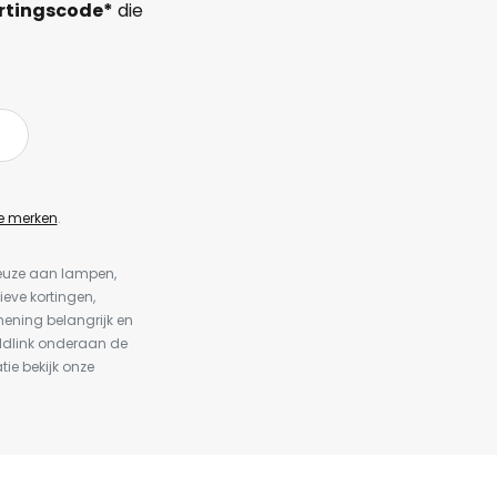
rtingscode*
die
e merken
.
keuze aan lampen,
ieve kortingen,
ening belangrijk en
ldlink onderaan de
tie bekijk onze