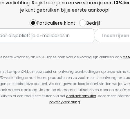
n verlichting. Registreer je nu en we sturen je een
13%
ko
je kunt gebruiken bij je eerste aankoop!
Particuliere klant
Bedrijf
Inschrijven
e bestelwaarde van €99. Uitgesloten van de korting zijn artikelen van
dez
or onze Lampen24.be nieuwsbrief en ontvang aanbiedingen op onze ruime 
LED-verlichting, smart home producten en zo veel meer! Je ontvangt exclus
en en inspiratieve content. Als een gewaardeerde klant vinden we jouw m
back na een aankoop. Je kan op elk moment uitschrijven door op de afme
 klikken of een mailtje te sturen via het
contactformulier
. Voor meer informa
privacyverklaring
.