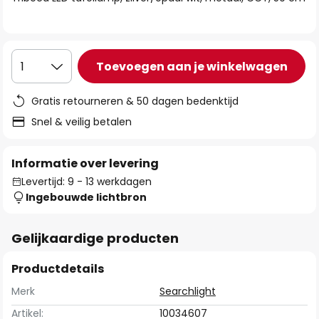
de
afbeeldingen-
gallerij
Toevoegen aan je winkelwagen
1
Gratis retourneren & 50 dagen bedenktijd
Snel & veilig betalen
Informatie over levering
Levertijd: 9 - 13 werkdagen
Ingebouwde lichtbron
Gelijkaardige producten
Productdetails
Merk
Searchlight
Artikel:
10034607