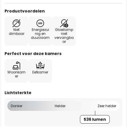
Productvoordelen
Niet
Energiezui
Gloeilamp
dimbaar
nig en
niet
duurzaam
vervangba
ar
Perfect voor deze kamers
Woonkam
Eetkamer
er
Lichtsterkte
Donker
Helder
Zeer helder
536 lumen