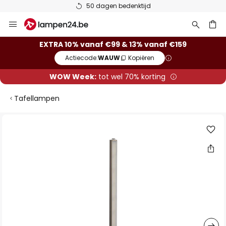
50 dagen bedenktijd
Ga
naar
de
ken
EXTRA 10% vanaf €99 & 13% vanaf €159
inhoud
Actiecode:
WAUW
Kopiëren
WOW Week:
tot wel 70% korting
Tafellampen
Ga
naar
het
einde
van
de
afbeeldingen-
gallerij