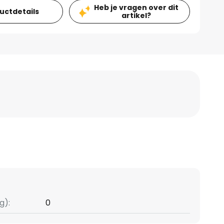
Heb je vragen over dit
ductdetails
artikel?
g):
0