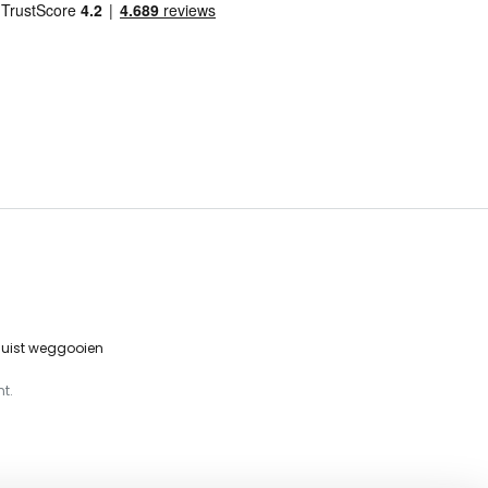
 juist weggooien
t.