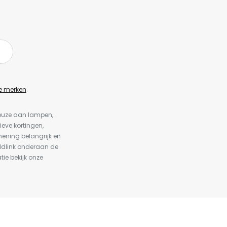
e merken
.
keuze aan lampen,
ieve kortingen,
ening belangrijk en
ldlink onderaan de
tie bekijk onze