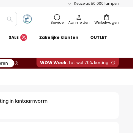
Keuze uit 50.000 lampen
Zoeken
Service
Aanmelden
Winkelwagen
SALE
Zakelijke klanten
OUTLET
WOW Week:
tot wel 70% korting
ëren
ting in lantaarnvorm