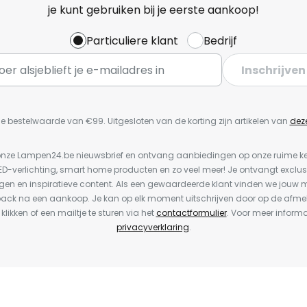
je kunt gebruiken bij je eerste aankoop!
Particuliere klant
Bedrijf
Inschrijven
e bestelwaarde van €99. Uitgesloten van de korting zijn artikelen van
dez
or onze Lampen24.be nieuwsbrief en ontvang aanbiedingen op onze ruime 
LED-verlichting, smart home producten en zo veel meer! Je ontvangt exclus
en en inspiratieve content. Als een gewaardeerde klant vinden we jouw m
back na een aankoop. Je kan op elk moment uitschrijven door op de afme
 klikken of een mailtje te sturen via het
contactformulier
. Voor meer informa
privacyverklaring
.