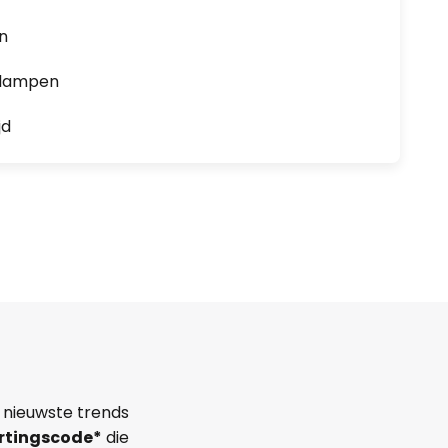
en
0 lampen
jd
 nieuwste trends
rtingscode*
die