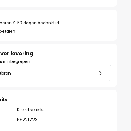
rneren & 50 dagen bedenktijd
 betalen
ver levering
ron
inbegrepen
htbron
ils
Konstsmide
5522172X