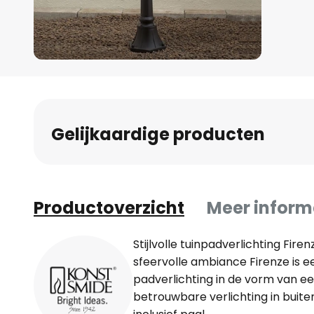
Ga
naar
het
begin
Gelijkaardige producten
van
de
afbeeldingen-
gallerij
Productoverzicht
Meer inform
Stijlvolle tuinpadverlichting Fir
sfeervolle ambiance Firenze is e
padverlichting in de vorm van ee
betrouwbare verlichting in buite