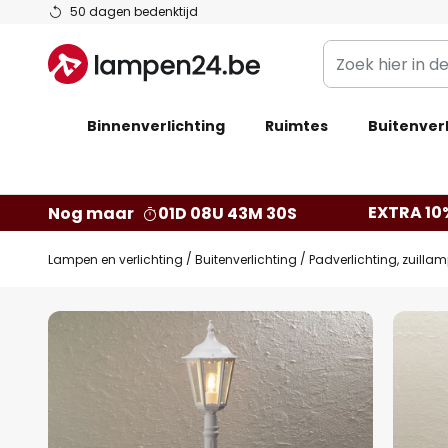
Ga
50 dagen bedenktijd
naar
Zoek
de
hier
inhoud
in
Binnenverlichting
Ruimtes
de
Buitenverl
webwinkel
EXTRA 10
Nog maar
01D 08U 43M 30S
Lampen en verlichting
Buitenverlichting
Padverlichting, zuilla
Ga
naar
het
einde
van
de