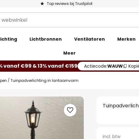
Top reviews bij Trustpilot
ichting
Lichtbronnen
Ventilatoren
Merken
Meer
% vanaf €99 & 13% vanaf €159
Actiecode:
WAUW
Kopi
mpen
Tuinpadverlichting in lantaarnvorm
Tuinpadverlich
incl. btw