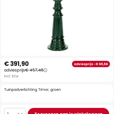
Ga
€ 391,90
adviesprijs -€ 65,56
naar
adviesprijs
€ 457,46
het
incl. btw
begin
van
Tuinpadverlichting Timor, groen
de
afbeeldingen-
gallerij