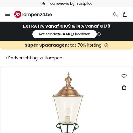
Top reviews bij Trustpilot
Ga
naar
de
ken
EXTRA 11% vanaf €109 & 14% vanaf €179
inhoud
Actiecode:
SPAAR
Kopiëren
Super Spaardagen:
tot 70% korting
Padverlichting, zuillampen
Ga
naar
het
einde
van
de
afbeeldingen-
gallerij