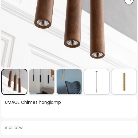
Ga
UMAGE Chimes hanglamp
naar
het
begin
incl. btw
van