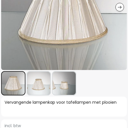
Ga
Vervangende lampenkap voor tafellampen met plooien
naar
het
begin
incl. btw