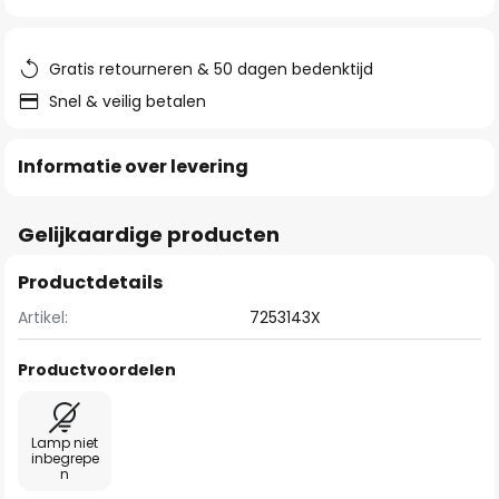
van
de
afbeeldingen-
Gratis retourneren & 50 dagen bedenktijd
gallerij
Snel & veilig betalen
Informatie over levering
Gelijkaardige producten
Productdetails
Artikel:
7253143X
Productvoordelen
Lamp niet
inbegrepe
n