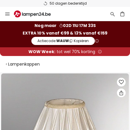
50 dagen bedenktijd
Ga
naar
de
ken
Nog maar
02D 11U 17M 33S
inhoud
EXTRA 10% vanaf €99 & 13% vanaf €159
Actiecode:
WAUW
Kopiëren
WOW Week:
tot wel 70% korting
Lampenkappen
Ga
naar
het
einde
van
de
afbeeldingen-
gallerij