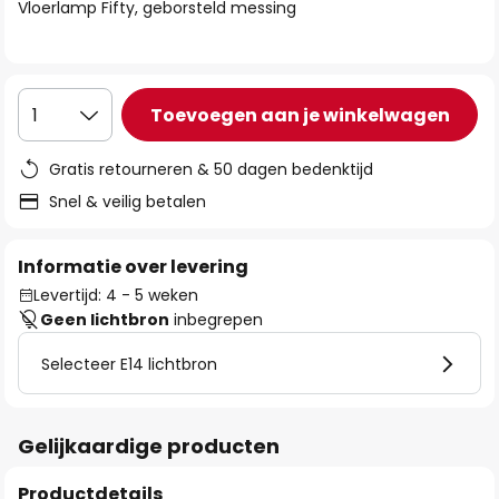
van
Vloerlamp Fifty, geborsteld messing
de
afbeeldingen-
gallerij
Toevoegen aan je winkelwagen
1
Gratis retourneren & 50 dagen bedenktijd
Snel & veilig betalen
Informatie over levering
Levertijd: 4 - 5 weken
Geen lichtbron
inbegrepen
Selecteer E14 lichtbron
Gelijkaardige producten
Productdetails