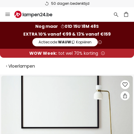
50 dagen bedenktijd
Ga
naar
de
ken
Nog maar
01D 15U 18M 48S
inhoud
EXTRA 10% vanaf €99 & 13% vanaf €159
Actiecode:
WAUW
Kopiëren
WOW Week:
tot wel 70% korting
Vloerlampen
Ga
naar
het
einde
van
de
afbeeldingen-
gallerij