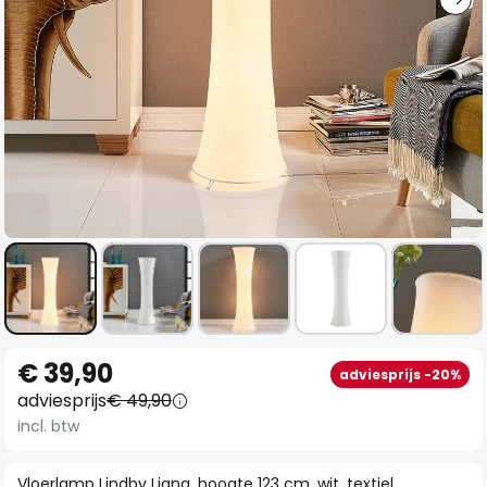
Ga
€ 39,90
adviesprijs -20%
naar
adviesprijs
€ 49,90
het
incl. btw
begin
van
Vloerlamp Lindby Liana, hoogte 123 cm, wit, textiel