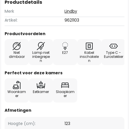
Productdetails
Merk
Lindby
Artikel:
9621103
Productvoordelen
Niet
Lamp niet
E27
Kabel
Type C -
dimbaar
inbegrepe
inschakele
Eurostekker
n
n
Perfect voor deze kamers
Woonkam
Eetkamer
Slaapkam
er
er
Afmetingen
Hoogte (cm):
123