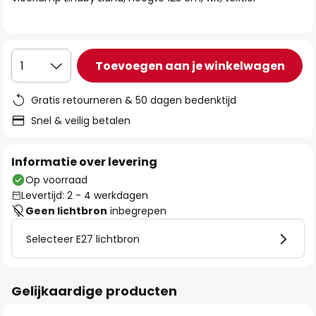
de
afbeeldingen-
gallerij
Toevoegen aan je winkelwagen
1
Gratis retourneren & 50 dagen bedenktijd
Snel & veilig betalen
Informatie over levering
Op voorraad
Levertijd: 2 - 4 werkdagen
Geen lichtbron
inbegrepen
Selecteer E27 lichtbron
Gelijkaardige producten