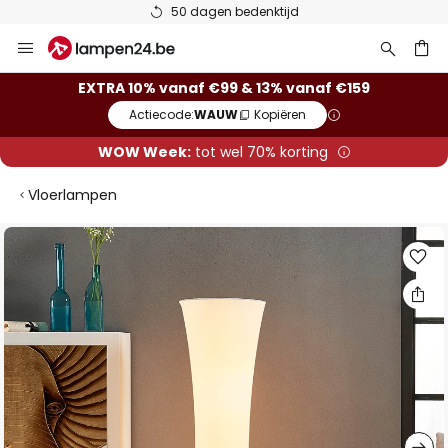
50 dagen bedenktijd
Ga
naar
de
ken
EXTRA 10% vanaf €99 & 13% vanaf €159
inhoud
Actiecode:
WAUW
Kopiëren
WOW Week:
tot wel 70% korting
Vloerlampen
Ga
naar
het
einde
van
de
afbeeldingen-
gallerij