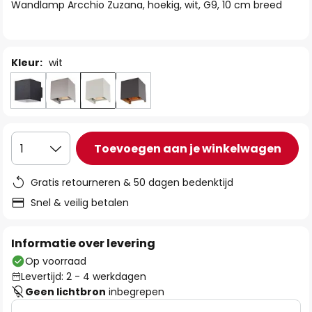
van
Wandlamp Arcchio Zuzana, hoekig, wit, G9, 10 cm breed
de
afbeeldingen-
gallerij
Kleur:
wit
Toevoegen aan je winkelwagen
1
Gratis retourneren & 50 dagen bedenktijd
Snel & veilig betalen
Informatie over levering
Op voorraad
Levertijd: 2 - 4 werkdagen
Geen lichtbron
inbegrepen