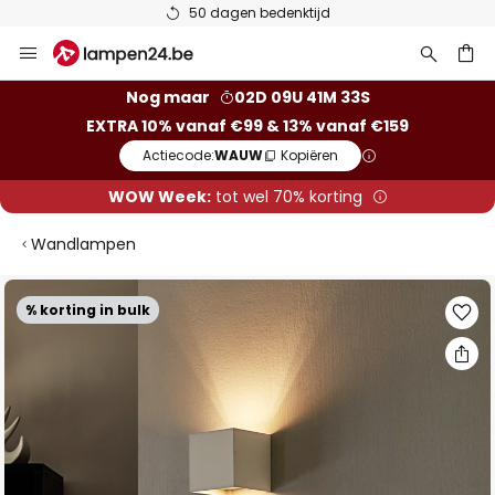
50 dagen bedenktijd
Ga
naar
de
ken
Nog maar
02D 09U 41M 32S
inhoud
EXTRA 10% vanaf €99 & 13% vanaf €159
Actiecode:
WAUW
Kopiëren
WOW Week:
tot wel 70% korting
Wandlampen
Ga
% korting in bulk
naar
het
einde
van
de
afbeeldingen-
gallerij