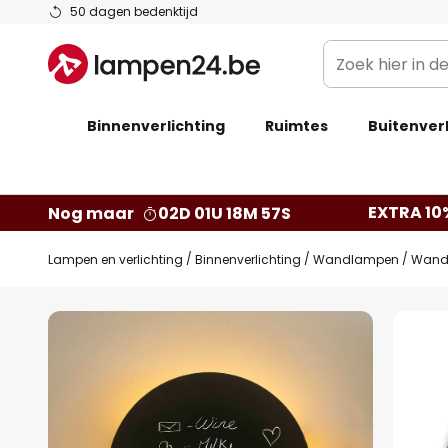
Ga
50 dagen bedenktijd
naar
Zoek
de
hier
inhoud
in
Binnenverlichting
Ruimtes
de
Buitenverl
webwinkel
EXTRA 10
Nog maar
02D 01U 18M 57S
Lampen en verlichting
Binnenverlichting
Wandlampen
Wandl
Ga
naar
het
einde
van
de