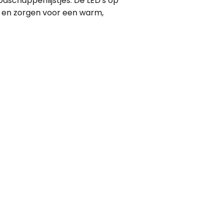
odschappenlijstjes. De LED's op
t en zorgen voor een warm,
eukens, eetkamers of gangen.