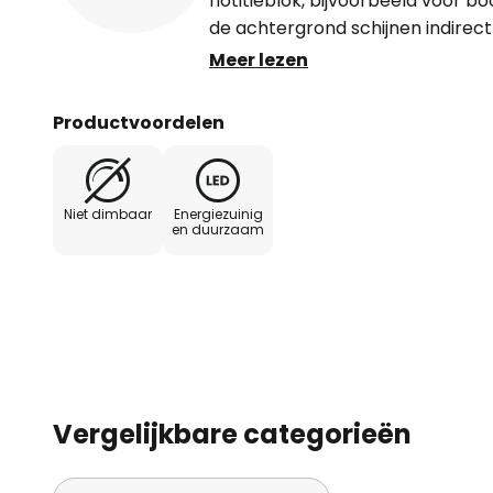
notitieblok, bijvoorbeeld voor bo
de achtergrond schijnen indirec
decoratief licht. Perfect voor k
Meer lezen
Productvoordelen
Niet dimbaar
Energiezuinig
en duurzaam
Vergelijkbare categorieën