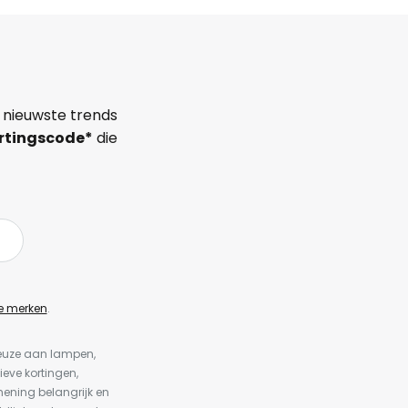
 nieuwste trends
rtingscode*
die
e merken
.
keuze aan lampen,
ieve kortingen,
ening belangrijk en