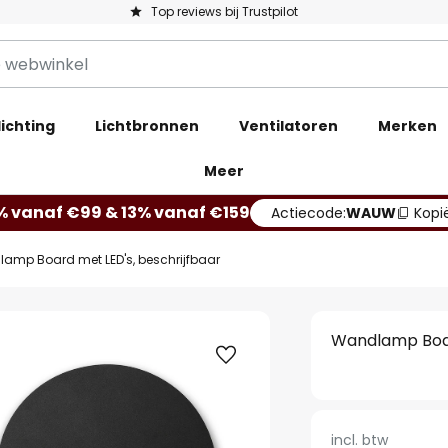
Top reviews bij Trustpilot
ichting
Lichtbronnen
Ventilatoren
Merken
Meer
% vanaf €99 & 13% vanaf €159
Actiecode:
WAUW
Kopi
amp Board met LED's, beschrijfbaar
Wandlamp Boar
incl. btw