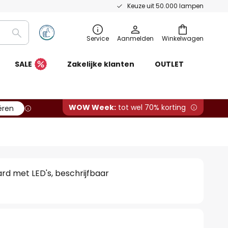
Keuze uit 50.000 lampen
Zoeken
Service
Aanmelden
Winkelwagen
SALE
Zakelijke klanten
OUTLET
WOW Week:
tot wel 70% korting
ëren
d met LED's, beschrijfbaar