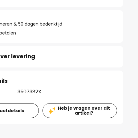
rneren & 50 dagen bedenktijd
 betalen
ver levering
ils
3507382X
Heb je vragen over dit
ductdetails
artikel?