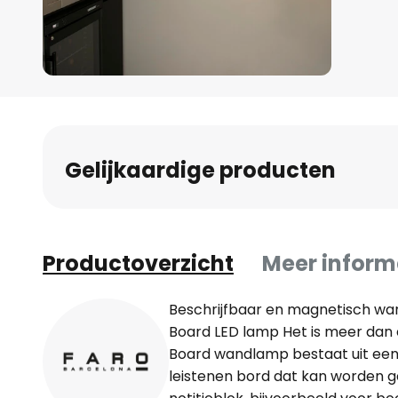
Ga
naar
het
begin
Gelijkaardige producten
van
de
afbeeldingen-
gallerij
Productoverzicht
Meer inform
Beschrijfbaar en magnetisch wan
Board LED lamp Het is meer dan e
Board wandlamp bestaat uit een
leistenen bord dat kan worden g