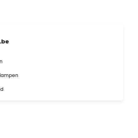
.be
en
0 lampen
jd