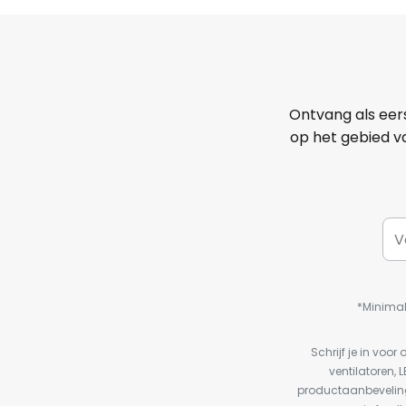
Ontvang als eer
op het gebied va
*Minimal
Schrijf je in vo
ventilatoren, 
productaanbeveling