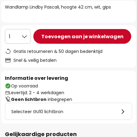
van
Wandlamp Lindby Pascali, hoogte 42 cm, wit, gips
de
afbeeldingen-
gallerij
Toevoegen aan je winkelwagen
1
Gratis retourneren & 50 dagen bedenktijd
Snel & veilig betalen
Informatie over levering
Op voorraad
Levertijd: 2 - 4 werkdagen
Geen lichtbron
inbegrepen
Selecteer GU10 lichtbron
Gelijkaardige producten