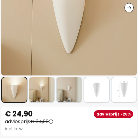
Ga
€ 24,90
adviesprijs -28%
naar
adviesprijs
€ 34,90
het
incl. btw
begin