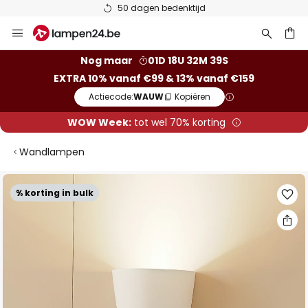
50 dagen bedenktijd
Ga
naar
de
ken
Nog maar
01D 18U 32M 38S
inhoud
EXTRA 10% vanaf €99 & 13% vanaf €159
Actiecode:
WAUW
Kopiëren
WOW Week:
tot wel 70% korting
Wandlampen
Ga
% korting in bulk
naar
het
einde
van
de
afbeeldingen-
gallerij