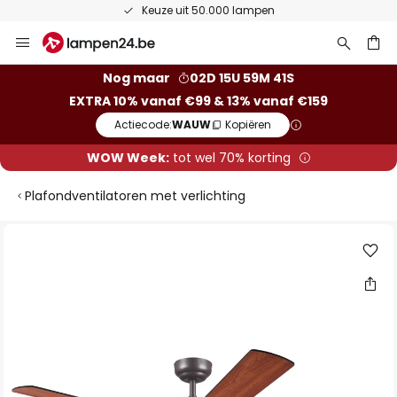
Keuze uit 50.000 lampen
Ga
naar
de
ken
Nog maar
02D 15U 59M 40S
inhoud
EXTRA 10% vanaf €99 & 13% vanaf €159
Actiecode:
WAUW
Kopiëren
WOW Week:
tot wel 70% korting
Plafondventilatoren met verlichting
Ga
naar
het
einde
van
de
afbeeldingen-
gallerij