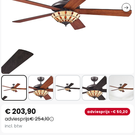
Ga
€ 203,90
adviesprijs -€ 50,20
naar
adviesprijs
€ 254,10
het
incl. btw
begin