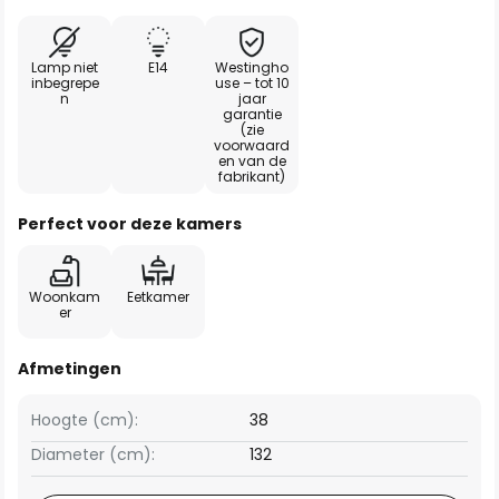
Lamp niet
E14
Westingho
inbegrepe
use – tot 10
n
jaar
garantie
(zie
voorwaard
en van de
fabrikant)
Perfect voor deze kamers
Woonkam
Eetkamer
er
Afmetingen
Hoogte (cm):
38
Diameter (cm):
132