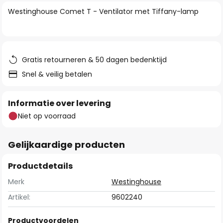
van
Westinghouse Comet T - Ventilator met Tiffany-lamp
de
afbeeldingen-
gallerij
Gratis retourneren & 50 dagen bedenktijd
Snel & veilig betalen
Informatie over levering
Niet op voorraad
Gelijkaardige producten
Productdetails
Merk
Westinghouse
Artikel:
9602240
Productvoordelen