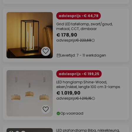
adviesprijs -€ 44,78
Grid LED tafellamp, zwart/goud,
metaal, CCT, dimbaar
€ 178,90
adviesprijs
€ 223,68
Levertijd: 7 - 11 werkdagen
adviesprijs -€ 199,25
LED hanglamp Shine-Wood,
eiken/nikkel, lengte 100 cm 3-lamps.
€ 1.019,90
adviesprijs
€ 1.219,15
Op voorraad
LED plafondlamp Biba, nikkelkleurig,