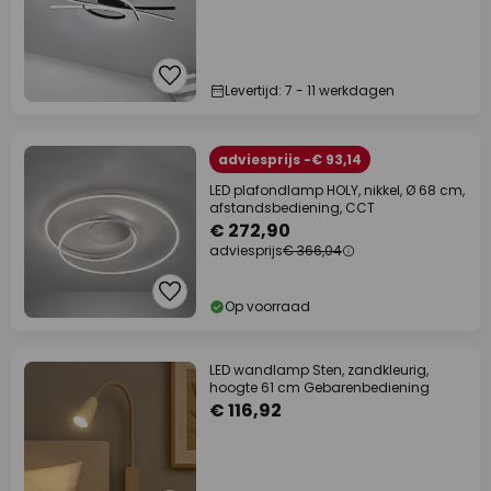
Levertijd: 7 - 11 werkdagen
adviesprijs -€ 93,14
LED plafondlamp HOLY, nikkel, Ø 68 cm,
afstandsbediening, CCT
€ 272,90
adviesprijs
€ 366,04
Op voorraad
LED wandlamp Sten, zandkleurig,
hoogte 61 cm Gebarenbediening
€ 116,92