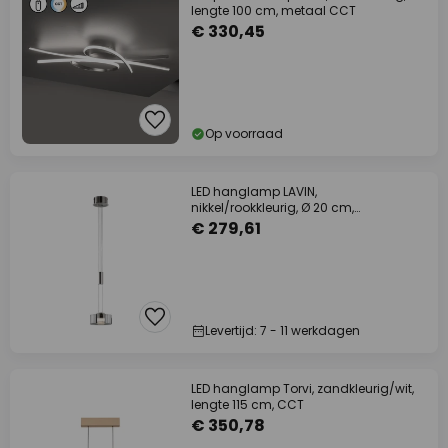
lengte 100 cm, metaal CCT
€ 330,45
Op voorraad
LED hanglamp LAVIN,
nikkel/rookkleurig, Ø 20 cm,
metaal/glas dimbaar
€ 279,61
Levertijd: 7 - 11 werkdagen
LED hanglamp Torvi, zandkleurig/wit,
lengte 115 cm, CCT
€ 350,78