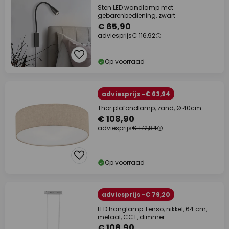
Sten LED wandlamp met
gebarenbediening, zwart
€ 65,90
adviesprijs
€ 116,92
Op voorraad
adviesprijs -€ 63,94
Thor plafondlamp, zand, Ø 40cm
€ 108,90
adviesprijs
€ 172,84
Op voorraad
adviesprijs -€ 79,20
LED hanglamp Tenso, nikkel, 64 cm,
metaal, CCT, dimmer
€ 108,90