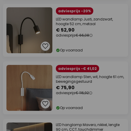
adviesprijs -20%
LED wandlamp Justi, zandzwart,
hoogte 52 cm, metaal
€ 52,90
adviesprijs
€ 66,08
Op voorraad
adviesprijs -€ 41,02
LED wandlamp Sten, wit, hoogte 61 cm,
bewegingsgestuurd
€ 75,90
adviesprijs
€ 116,92
Op voorraad
LED hanglamp Mavero, nikkel, lengte
90 cm, CCT, touchdimmer