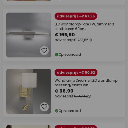
adviesprijs -€ 67,95
LED wandlamp Pare TW, dimmer, 3
lichtkleuren 60cm
€ 165,90
adviesprijs
€ 233,85
Op voorraad
adviesprijs -€ 50,52
Wandlamp Dreamer LED wandlamp
messing/chintz wit
€ 96,90
adviesprijs
€ 147,42
Op voorraad