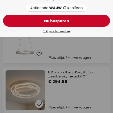
Actiecode:
WAUW
Kopiëren
Op voorraad
Nu besparen
LED hanglamp Silvio, Ø 50 cm, nikkel
mat, metaal, CCT,
€ 325,36
*Uitgesloten merken
Levertijd: 7 - 11 werkdagen
LED plafondlamp Kiku, Ø 56 cm,
zandkleurig, metaal, CCT
€ 294,86
Levertijd: 7 - 11 werkdagen