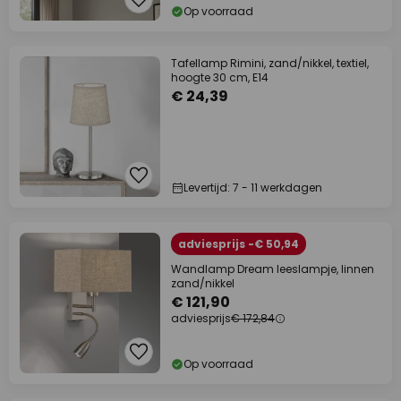
Op voorraad
Tafellamp Rimini, zand/nikkel, textiel,
hoogte 30 cm, E14
€ 24,39
Levertijd: 7 - 11 werkdagen
adviesprijs -€ 50,94
Wandlamp Dream leeslampje, linnen
zand/nikkel
€ 121,90
adviesprijs
€ 172,84
Op voorraad