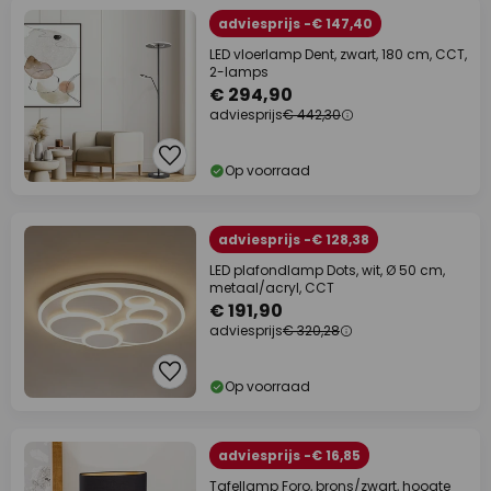
adviesprijs -€ 147,40
LED vloerlamp Dent, zwart, 180 cm, CCT,
2-lamps
€ 294,90
adviesprijs
€ 442,30
Op voorraad
adviesprijs -€ 128,38
LED plafondlamp Dots, wit, Ø 50 cm,
metaal/acryl, CCT
€ 191,90
adviesprijs
€ 320,28
Op voorraad
adviesprijs -€ 16,85
Tafellamp Foro, brons/zwart, hoogte