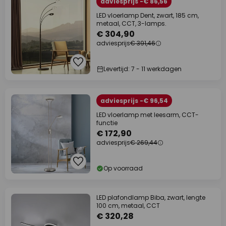
adviesprijs -€ 86,56
LED vloerlamp Dent, zwart, 185 cm,
metaal, CCT, 3-lamps.
€ 304,90
adviesprijs
€ 391,46
Levertijd: 7 - 11 werkdagen
adviesprijs -€ 96,54
LED vloerlamp met leesarm, CCT-
functie
€ 172,90
adviesprijs
€ 269,44
Op voorraad
LED plafondlamp Biba, zwart, lengte
100 cm, metaal, CCT
€ 320,28