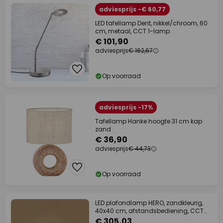
adviesprijs -€ 60,77
LED tafellamp Dent, nikkel/chroom, 60
cm, metaal, CCT 1-lamp.
€ 101,90
adviesprijs
€ 162,67
Op voorraad
adviesprijs -17%
Tafellamp Hanke hoogte 31 cm kap
zand
€ 36,90
adviesprijs
€ 44,73
Op voorraad
LED plafondlamp HERO, zandkleurig,
40x40 cm, afstandsbediening, CCT
dimbaar
€ 305,03