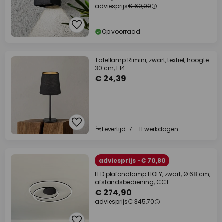
adviesprijs
€ 60,99
Op voorraad
Tafellamp Rimini, zwart, textiel, hoogte
30 cm, E14
€ 24,39
Levertijd: 7 - 11 werkdagen
adviesprijs -€ 70,80
LED plafondlamp HOLY, zwart, Ø 68 cm,
afstandsbediening, CCT
€ 274,90
adviesprijs
€ 345,70