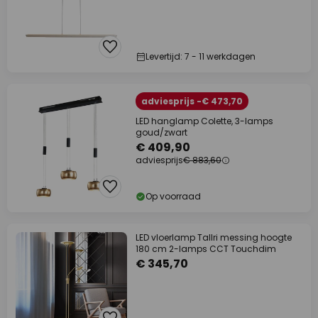
Levertijd: 7 - 11 werkdagen
adviesprijs -€ 473,70
LED hanglamp Colette, 3-lamps
goud/zwart
€ 409,90
adviesprijs
€ 883,60
Op voorraad
LED vloerlamp Tallri messing hoogte
180 cm 2-lamps CCT Touchdim
€ 345,70