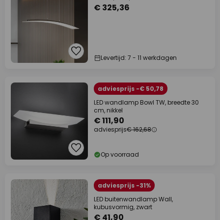
€ 325,36
Levertijd: 7 - 11 werkdagen
adviesprijs -€ 50,78
LED wandlamp Bowl TW, breedte 30
cm, nikkel
€ 111,90
adviesprijs
€ 162,68
Op voorraad
adviesprijs -31%
LED buitenwandlamp Wall,
kubusvormig, zwart
€ 41,90