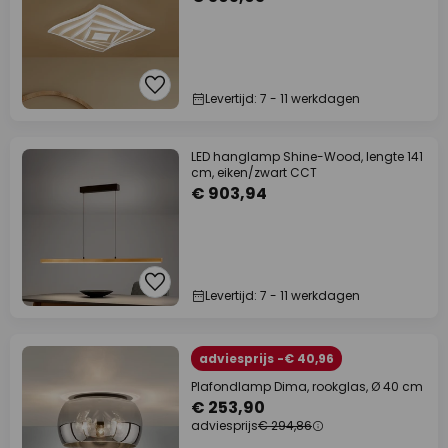
Levertijd: 7 - 11 werkdagen
LED hanglamp Shine-Wood, lengte 141
cm, eiken/zwart CCT
€ 903,94
Levertijd: 7 - 11 werkdagen
adviesprijs -€ 40,96
Plafondlamp Dima, rookglas, Ø 40 cm
€ 253,90
adviesprijs
€ 294,86