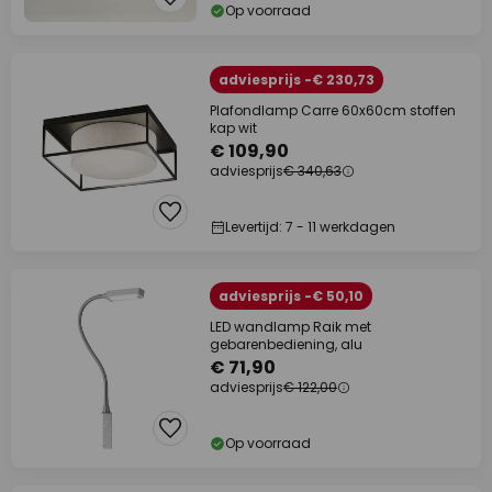
Op voorraad
adviesprijs -€ 230,73
Plafondlamp Carre 60x60cm stoffen
kap wit
€ 109,90
adviesprijs
€ 340,63
Levertijd: 7 - 11 werkdagen
adviesprijs -€ 50,10
LED wandlamp Raik met
gebarenbediening, alu
€ 71,90
adviesprijs
€ 122,00
Op voorraad