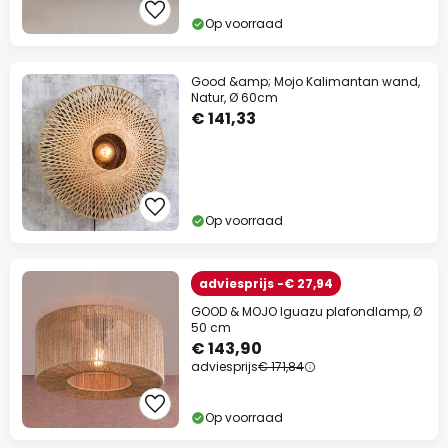
Op voorraad
Good &amp; Mojo Kalimantan wand,
Natur, Ø 60cm
€ 141,33
Op voorraad
adviesprijs -€ 27,94
GOOD & MOJO Iguazu plafondlamp, Ø
50 cm
€ 143,90
adviesprijs
€ 171,84
Op voorraad