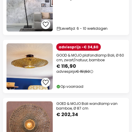
Levertijd: 6 - 10 werkdagen
adviesprijs -€ 34,60
Extra korting
GOOD & MOJO plafondlamp Bali, Ø 60
cm, zwart/natuur, bamboe
10% korting
vanaf €99
€ 116,90
adviesprijs
€ 151,50
13% korting
vanaf €159
Op voorraad
op bijna alles*
Actiecode:
WAUW
Kopiëren
GOED & MOJO Bali wandlamp van
bamboe, Ø 87 cm
Nu besparen
€ 202,34
*Uitgesloten merken