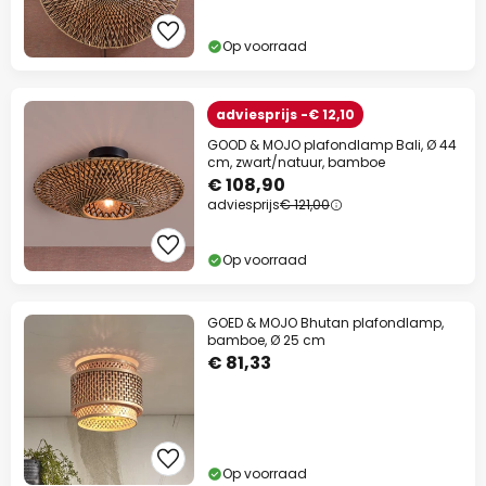
Op voorraad
adviesprijs -€ 12,10
GOOD & MOJO plafondlamp Bali, Ø 44
cm, zwart/natuur, bamboe
€ 108,90
adviesprijs
€ 121,00
Op voorraad
GOED & MOJO Bhutan plafondlamp,
bamboe, Ø 25 cm
€ 81,33
Op voorraad