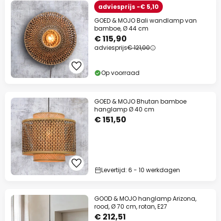
adviesprijs -€ 5,10
GOED & MOJO Bali wandlamp van
bamboe, Ø 44 cm
€ 115,90
adviesprijs
€ 121,00
Op voorraad
GOED & MOJO Bhutan bamboe
hanglamp Ø 40 cm
€ 151,50
Levertijd: 6 - 10 werkdagen
GOOD & MOJO hanglamp Arizona,
rood, Ø 70 cm, rotan, E27
€ 212,51