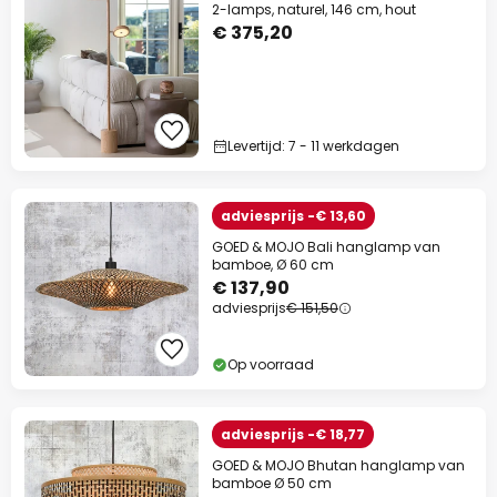
2-lamps, naturel, 146 cm, hout
€ 375,20
Levertijd: 7 - 11 werkdagen
adviesprijs -€ 13,60
GOED & MOJO Bali hanglamp van
bamboe, Ø 60 cm
€ 137,90
adviesprijs
€ 151,50
Op voorraad
adviesprijs -€ 18,77
GOED & MOJO Bhutan hanglamp van
bamboe Ø 50 cm