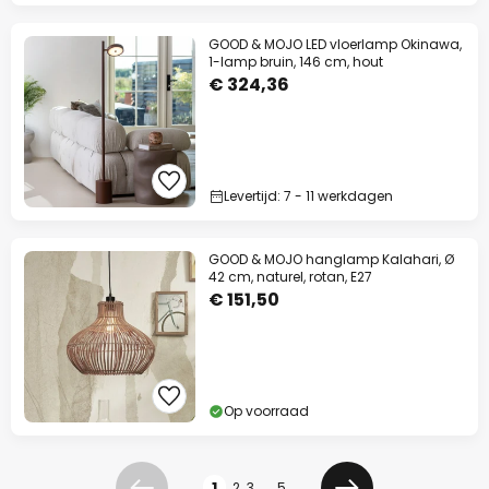
GOOD & MOJO LED vloerlamp Okinawa,
1-lamp bruin, 146 cm, hout
€ 324,36
Levertijd: 7 - 11 werkdagen
GOOD & MOJO hanglamp Kalahari, Ø
42 cm, naturel, rotan, E27
€ 151,50
Op voorraad
Pagina
1
2
3
...
5