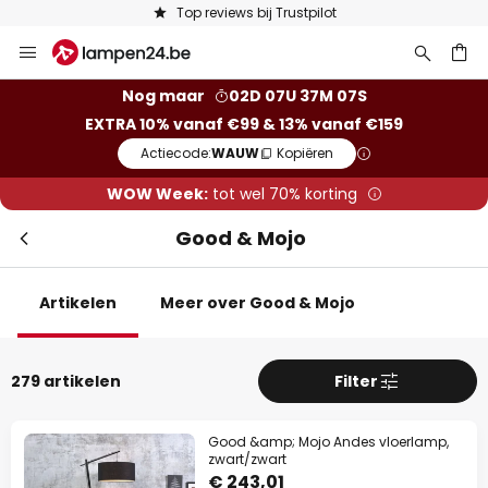
Keuze uit 50.000 lampen
Ga
naar
de
ken
Nog maar
02D 07U 37M 05S
inhoud
EXTRA 10% vanaf €99 & 13% vanaf €159
Actiecode:
WAUW
Kopiëren
WOW Week:
tot wel 70% korting
Good & Mojo
Artikelen
Meer over Good & Mojo
Slui
279 artikelen
Filter
Good &amp; Mojo Andes vloerlamp,
zwart/zwart
€ 243,01