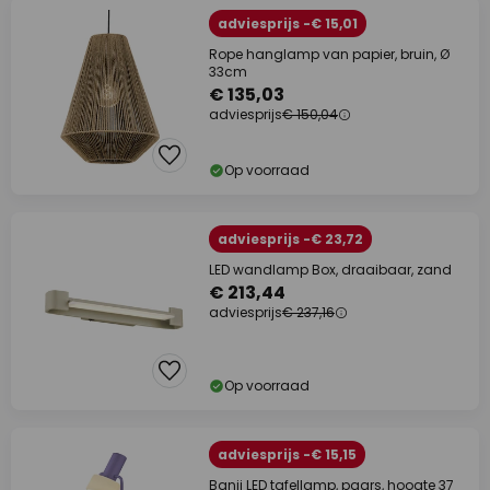
adviesprijs -€ 15,01
Rope hanglamp van papier, bruin, Ø
33cm
€ 135,03
adviesprijs
€ 150,04
Op voorraad
adviesprijs -€ 23,72
LED wandlamp Box, draaibaar, zand
€ 213,44
adviesprijs
€ 237,16
Op voorraad
adviesprijs -€ 15,15
Banji LED tafellamp, paars, hoogte 37