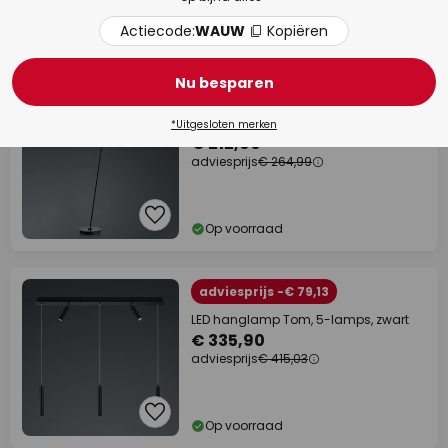
Actiecode:
WAUW
Kopiëren
Op voorraad
Nu besparen
adviesprijs -€ 52,09
LED vloerlamp Tom, dimbaar, zwart
*Uitgesloten merken
€ 212,90
adviesprijs
€ 264,99
Op voorraad
adviesprijs -€ 79,13
LED hanglamp Tom, 5-lamps, zwart
€ 335,90
adviesprijs
€ 415,03
Op voorraad