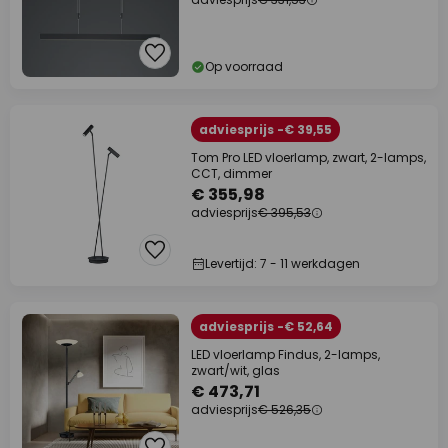
Op voorraad
adviesprijs -€ 39,55
Tom Pro LED vloerlamp, zwart, 2-lamps,
CCT, dimmer
€ 355,98
adviesprijs
€ 395,53
Levertijd: 7 - 11 werkdagen
adviesprijs -€ 52,64
LED vloerlamp Findus, 2-lamps,
zwart/wit, glas
€ 473,71
adviesprijs
€ 526,35