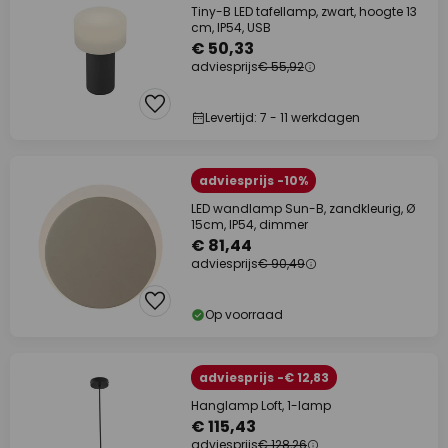
Tiny-B LED tafellamp, zwart, hoogte 13
cm, IP54, USB
€ 50,33
adviesprijs
€ 55,92
Levertijd: 7 - 11 werkdagen
adviesprijs -10%
LED wandlamp Sun-B, zandkleurig, Ø
15cm, IP54, dimmer
€ 81,44
adviesprijs
€ 90,49
Op voorraad
adviesprijs -€ 12,83
Hanglamp Loft, 1-lamp
€ 115,43
adviesprijs
€ 128,26