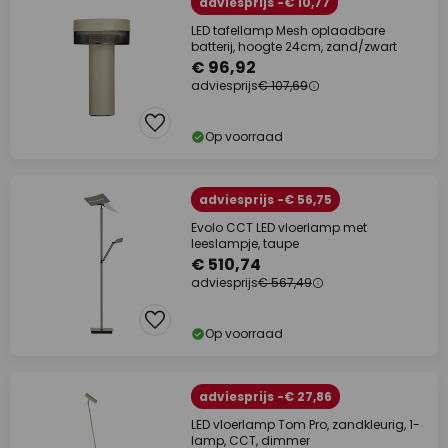
adviesprijs -€ 10,77
LED tafellamp Mesh oplaadbare
batterij, hoogte 24cm, zand/zwart
€ 96,92
adviesprijs
€ 107,69
Op voorraad
adviesprijs -€ 56,75
Evolo CCT LED vloerlamp met
leeslampje, taupe
€ 510,74
adviesprijs
€ 567,49
Op voorraad
adviesprijs -€ 27,86
LED vloerlamp Tom Pro, zandkleurig, 1-
lamp, CCT, dimmer