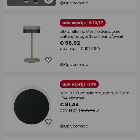
Op voorraad
adviesprijs -€ 10,77
LED tafellamp Mesh oplaadbare
batterij, hoogte 30cm zand/zwart
€ 96,92
adviesprijs
€ 107,69
Op voorraad
adviesprijs -10%
Sun-B LED wandlamp, zwart, Ø 15 cm,
IP54, dimmer
€ 81,44
adviesprijs
€ 90,49
Op voorraad