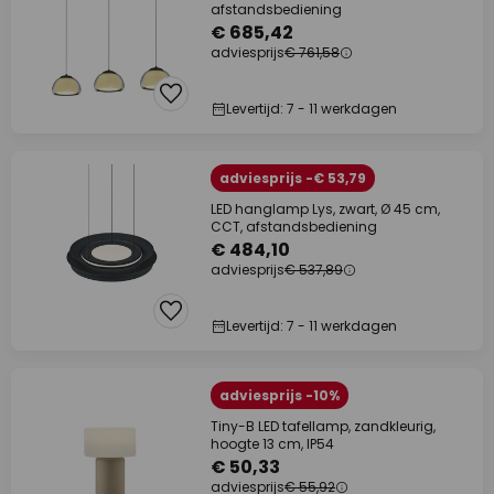
afstandsbediening
€ 685,42
adviesprijs
€ 761,58
Levertijd: 7 - 11 werkdagen
adviesprijs -€ 53,79
LED hanglamp Lys, zwart, Ø 45 cm,
CCT, afstandsbediening
€ 484,10
adviesprijs
€ 537,89
Levertijd: 7 - 11 werkdagen
adviesprijs -10%
Tiny-B LED tafellamp, zandkleurig,
hoogte 13 cm, IP54
€ 50,33
adviesprijs
€ 55,92