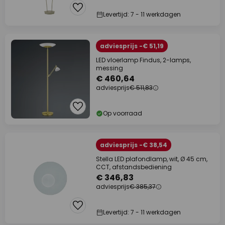
Levertijd: 7 - 11 werkdagen
adviesprijs -€ 51,19
LED vloerlamp Findus, 2-lamps,
messing
€ 460,64
adviesprijs
€ 511,83
Op voorraad
adviesprijs -€ 38,54
Stella LED plafondlamp, wit, Ø 45 cm,
CCT, afstandsbediening
€ 346,83
adviesprijs
€ 385,37
Levertijd: 7 - 11 werkdagen