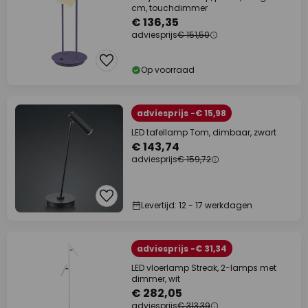
cm, touchdimmer
€ 136,35
adviesprijs
€ 151,50
Op voorraad
adviesprijs -€ 15,98
LED tafellamp Tom, dimbaar, zwart
€ 143,74
adviesprijs
€ 159,72
Levertijd: 12 - 17 werkdagen
adviesprijs -€ 31,34
LED vloerlamp Streak, 2-lamps met
dimmer, wit
€ 282,05
adviesprijs
€ 313,39