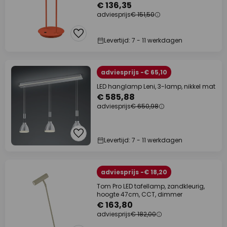
€ 136,35
adviesprijs
€ 151,50
Levertijd: 7 - 11 werkdagen
adviesprijs -€ 65,10
LED hanglamp Leni, 3-lamp, nikkel mat
€ 585,88
adviesprijs
€ 650,98
Levertijd: 7 - 11 werkdagen
adviesprijs -€ 18,20
Tom Pro LED tafellamp, zandkleurig,
hoogte 47cm, CCT, dimmer
€ 163,80
adviesprijs
€ 182,00