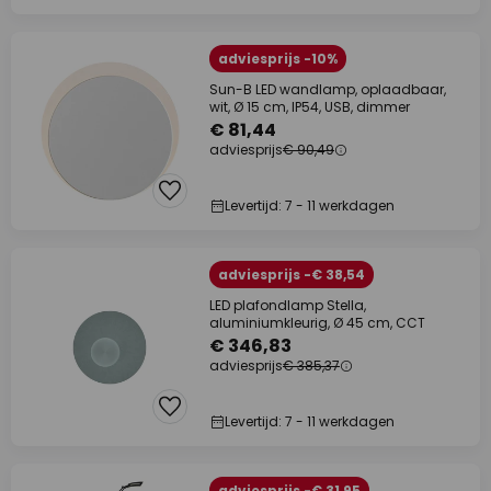
adviesprijs -10%
Sun-B LED wandlamp, oplaadbaar,
wit, Ø 15 cm, IP54, USB, dimmer
€ 81,44
adviesprijs
€ 90,49
Levertijd: 7 - 11 werkdagen
adviesprijs -€ 38,54
LED plafondlamp Stella,
aluminiumkleurig, Ø 45 cm, CCT
€ 346,83
adviesprijs
€ 385,37
Levertijd: 7 - 11 werkdagen
adviesprijs -€ 31,95