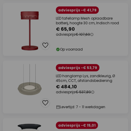
adviesprijs -€ 41,79
LED tafellamp Mesh oplaadbare
batterij, hoogte 30 cm, Indisch rood
€ 65,90
adviesprijs
€ 107,69
Op voorraad
adviesprijs -€ 53,79
LED hanglamp Lys, zandkleurig, Ø
45cm, CCT, afstandsbediening
€ 484,10
adviesprijs
€ 537,89
Levertijd: 7 - 11 werkdagen
adviesprijs -€ 15,01