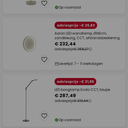
Op voorraad
adviesprijs -€ 25,83
Aaron LED wandlamp, Ø38cm,
zandkleurig, CCT, afstandsbediening
€ 232,44
adviesprijs
€ 258,27
Levertijd: 7 - 11 werkdagen
adviesprijs -€ 31,95
LED booglamp Evolo CCT, taupe
€ 287,49
adviesprijs
€ 319,44
Op voorraad