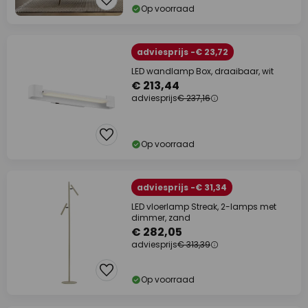
Op voorraad
adviesprijs -€ 23,72
LED wandlamp Box, draaibaar, wit
€ 213,44
adviesprijs
€ 237,16
Op voorraad
adviesprijs -€ 31,34
LED vloerlamp Streak, 2-lamps met
dimmer, zand
€ 282,05
adviesprijs
€ 313,39
Op voorraad