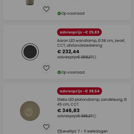
Op voorraad
adviesprijs -€ 25,83
Aaron LED wandlamp, Ø 38 cm, zwart,
CCT, afstandsbediening
€ 232,44
adviesprijs
€ 258,27
Op voorraad
adviesprijs -€ 38,54
Stella LED plafondlamp, zandkleurig, Ø
45 cm, CCT
€ 346,83
adviesprijs
€ 385,37
Levertijd: 7 - 11 werkdagen