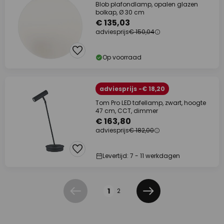
Blob plafondlamp, opalen glazen
bolkap, Ø 30 cm
€ 135,03
adviesprijs
€ 150,04
Op voorraad
adviesprijs -€ 18,20
Tom Pro LED tafellamp, zwart, hoogte
47 cm, CCT, dimmer
€ 163,80
adviesprijs
€ 182,00
Levertijd: 7 - 11 werkdagen
Pagina
1
2
Vorige
Volgende