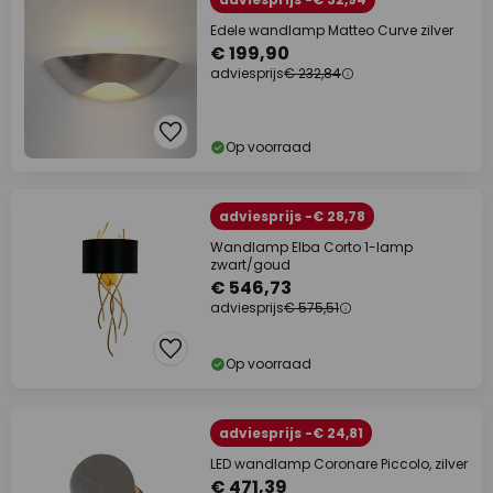
Edele wandlamp Matteo Curve zilver
€ 199,90
adviesprijs
€ 232,84
Op voorraad
adviesprijs -€ 28,78
Wandlamp Elba Corto 1-lamp
zwart/goud
€ 546,73
adviesprijs
€ 575,51
Op voorraad
adviesprijs -€ 24,81
LED wandlamp Coronare Piccolo, zilver
€ 471,39