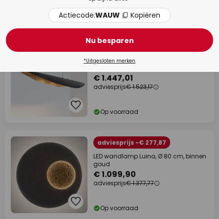
Actiecode:
WAUW
Kopiëren
Op voorraad
Nu besparen
adviesprijs -€ 76,16
Chiasso LED hanglamp,
*Uitgesloten merken
zwartbruin/goud
€ 1.447,01
adviesprijs
€ 1.523,17
Op voorraad
adviesprijs -€ 277,87
LED wandlamp Luina, Ø 80 cm, binnen
goud
€ 1.099,90
adviesprijs
€ 1.377,77
Op voorraad