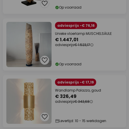
Op voorraad
adviesprijs -€ 76,16
Unieke vloerlamp MUSCHELSÄULE
€ 1.447,01
adviesprijs
€ 1.523,17
Op voorraad
adviesprijs -€ 17,19
Wandlamp Palazzo, goud
€ 326,49
adviesprijs
€ 343,68
Levertijd: 10 - 15 werkdagen