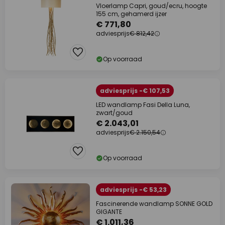
Vloerlamp Capri, goud/ecru, hoogte
155 cm, gehamerd ijzer
€ 771,80
adviesprijs
€ 812,42
Op voorraad
adviesprijs -€ 107,53
LED wandlamp Fasi Della Luna,
zwart/goud
€ 2.043,01
adviesprijs
€ 2.150,54
Op voorraad
adviesprijs -€ 53,23
Fascinerende wandlamp SONNE GOLD
GIGANTE
€ 1.011,36