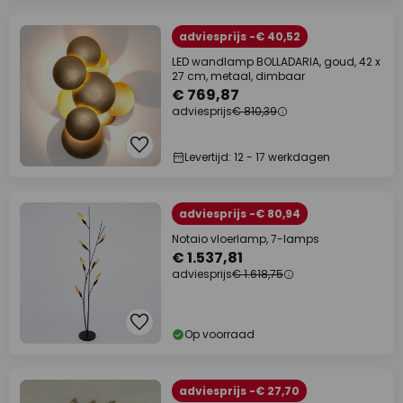
adviesprijs -€ 40,52
LED wandlamp BOLLADARIA, goud, 42 x
27 cm, metaal, dimbaar
€ 769,87
adviesprijs
€ 810,39
Levertijd: 12 - 17 werkdagen
adviesprijs -€ 80,94
Notaio vloerlamp, 7-lamps
€ 1.537,81
adviesprijs
€ 1.618,75
Op voorraad
adviesprijs -€ 27,70