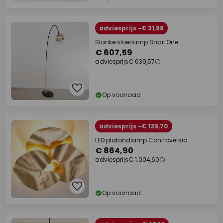
adviesprijs -€ 31,98
Slanke vloerlamp Snail One
€ 607,59
adviesprijs
€ 639,57
Op voorraad
adviesprijs -€ 139,70
LED plafondlamp Controversia
€ 864,90
adviesprijs
€ 1.004,60
Op voorraad