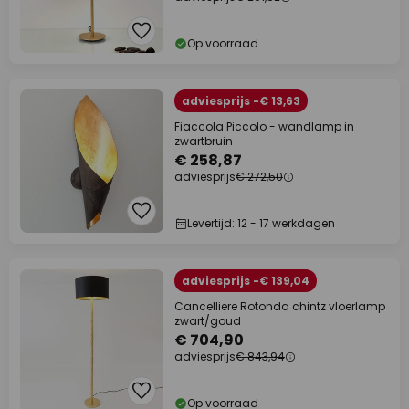
Op voorraad
adviesprijs -€ 13,63
Fiaccola Piccolo - wandlamp in
zwartbruin
€ 258,87
adviesprijs
€ 272,50
Levertijd: 12 - 17 werkdagen
adviesprijs -€ 139,04
Cancelliere Rotonda chintz vloerlamp
zwart/goud
€ 704,90
adviesprijs
€ 843,94
Op voorraad