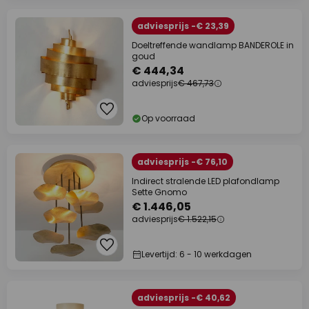
adviesprijs -€ 23,39
Doeltreffende wandlamp BANDEROLE in
goud
€ 444,34
adviesprijs
€ 467,73
Op voorraad
adviesprijs -€ 76,10
Indirect stralende LED plafondlamp
Sette Gnomo
€ 1.446,05
adviesprijs
€ 1.522,15
Levertijd: 6 - 10 werkdagen
adviesprijs -€ 40,62