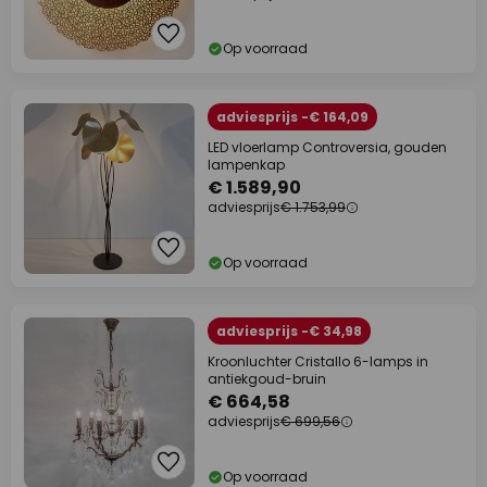
Op voorraad
adviesprijs -€ 164,09
LED vloerlamp Controversia, gouden
lampenkap
€ 1.589,90
adviesprijs
€ 1.753,99
Op voorraad
adviesprijs -€ 34,98
Kroonluchter Cristallo 6-lamps in
antiekgoud-bruin
€ 664,58
adviesprijs
€ 699,56
Op voorraad