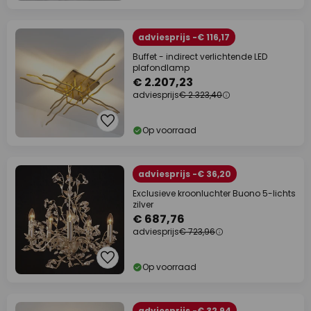
adviesprijs -€ 116,17
Buffet - indirect verlichtende LED
plafondlamp
€ 2.207,23
adviesprijs
€ 2.323,40
Op voorraad
adviesprijs -€ 36,20
Exclusieve kroonluchter Buono 5-lichts
zilver
€ 687,76
adviesprijs
€ 723,96
Op voorraad
adviesprijs -€ 32,94