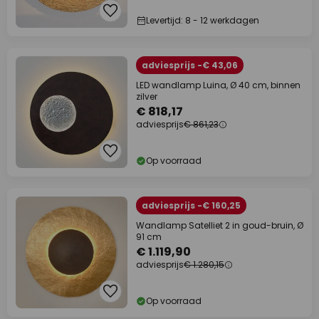
Levertijd: 8 - 12 werkdagen
adviesprijs -€ 43,06
LED wandlamp Luina, Ø 40 cm, binnen
zilver
€ 818,17
adviesprijs
€ 861,23
Op voorraad
adviesprijs -€ 160,25
Wandlamp Satelliet 2 in goud-bruin, Ø
91 cm
€ 1.119,90
adviesprijs
€ 1.280,15
Op voorraad