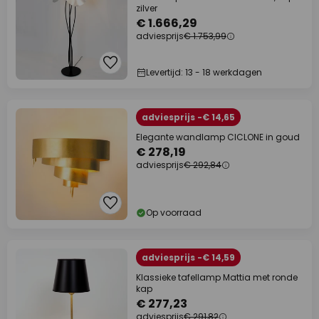
zilver
€ 1.666,29
adviesprijs
€ 1.753,99
Levertijd: 13 - 18 werkdagen
adviesprijs -€ 14,65
Elegante wandlamp CICLONE in goud
€ 278,19
adviesprijs
€ 292,84
Op voorraad
adviesprijs -€ 14,59
Klassieke tafellamp Mattia met ronde
kap
€ 277,23
adviesprijs
€ 291,82