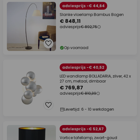
adviesprijs -€ 44,64
Slanke vloerlamp Bambus Bogen
€ 848,11
adviesprijs
€ 892,75
Op voorraad
adviesprijs -€ 40,52
LED wandlamp BOLLADARIA, zilver, 42 x
27 cm, metaal, dimbaar
€ 769,87
adviesprijs
€ 810,39
Levertijd: 6 - 10 werkdagen
adviesprijs -€ 52,67
Vortice tafellamp, zwart-goud