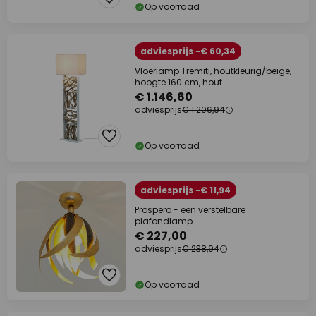
Op voorraad
adviesprijs -€ 60,34
Vloerlamp Tremiti, houtkleurig/beige,
hoogte 160 cm, hout
€ 1.146,60
adviesprijs
€ 1.206,94
Op voorraad
adviesprijs -€ 11,94
Prospero - een verstelbare
plafondlamp
€ 227,00
adviesprijs
€ 238,94
Op voorraad