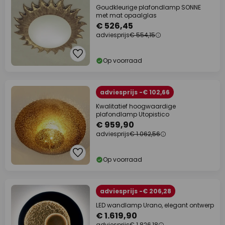
Goudkleurige plafondlamp SONNE
met mat opaalglas
€ 526,45
adviesprijs
€ 554,15
Op voorraad
adviesprijs -€ 102,66
Kwalitatief hoogwaardige
plafondlamp Utopistico
€ 959,90
adviesprijs
€ 1.062,56
Op voorraad
adviesprijs -€ 206,28
LED wandlamp Urano, elegant ontwerp
€ 1.619,90
adviesprijs
€ 1.826,18