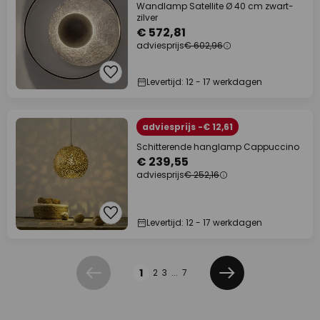
Wandlamp Satellite Ø 40 cm zwart-
zilver
€ 572,81
adviesprijs
€ 602,96
Levertijd: 12 - 17 werkdagen
adviesprijs -€ 12,61
Schitterende hanglamp Cappuccino
€ 239,55
adviesprijs
€ 252,16
Levertijd: 12 - 17 werkdagen
Pagina
1
2
3
...
7
Vorige
Volgende