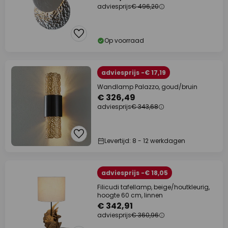
adviesprijs
€ 496,20
Op voorraad
adviesprijs -€ 17,19
Wandlamp Palazzo, goud/bruin
€ 326,49
adviesprijs
€ 343,68
Levertijd: 8 - 12 werkdagen
adviesprijs -€ 18,05
Filicudi tafellamp, beige/houtkleurig,
hoogte 60 cm, linnen
€ 342,91
adviesprijs
€ 360,96