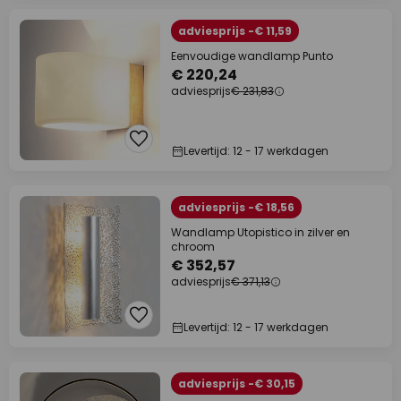
adviesprijs -€ 11,59
Eenvoudige wandlamp Punto
€ 220,24
adviesprijs
€ 231,83
Levertijd: 12 - 17 werkdagen
adviesprijs -€ 18,56
Wandlamp Utopistico in zilver en
chroom
€ 352,57
adviesprijs
€ 371,13
Levertijd: 12 - 17 werkdagen
adviesprijs -€ 30,15