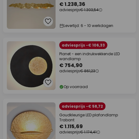
€ 1.238,36
adviesprijs
€ 1.303,54
Levertijd: 6 - 10 werkdagen
adviesprijs -€ 106,33
Planet - een indrukwekkende LED
wandlamp
€ 754,90
adviesprijs
€ 861,23
Op voorraad
adviesprijs -€ 58,72
Goudkleurige LED plafondlamp
Trabant
€ 1.115,69
adviesprijs
€ 1.174,41