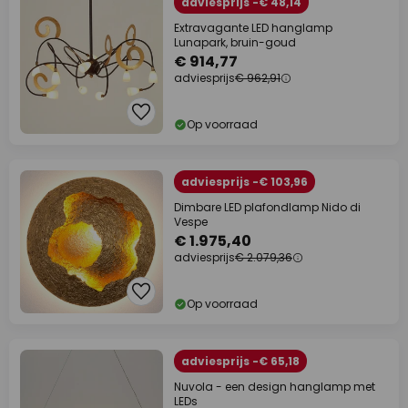
adviesprijs -€ 48,14
Extravagante LED hanglamp
Lunapark, bruin-goud
€ 914,77
adviesprijs
€ 962,91
Op voorraad
adviesprijs -€ 103,96
Dimbare LED plafondlamp Nido di
Vespe
€ 1.975,40
adviesprijs
€ 2.079,36
Op voorraad
adviesprijs -€ 65,18
Nuvola - een design hanglamp met
LEDs