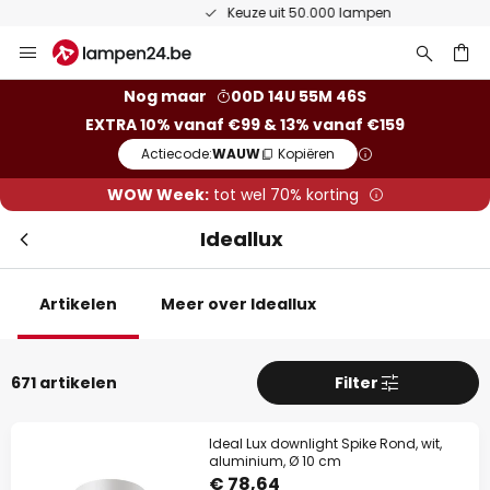
Keuze uit 50.000 lampen
Ga
Slui
naar
de
ken
Nog maar
00D 14U 55M 45S
inhoud
EXTRA 10% vanaf €99 & 13% vanaf €159
Actiecode:
WAUW
Kopiëren
WOW Week:
tot wel 70% korting
Ideallux
Artikelen
Meer over Ideallux
Extra korting
671 artikelen
Filter
10% korting
vanaf €99
13% korting
vanaf €159
Ideal Lux downlight Spike Rond, wit,
aluminium, Ø 10 cm
€ 78,64
op bijna alles*