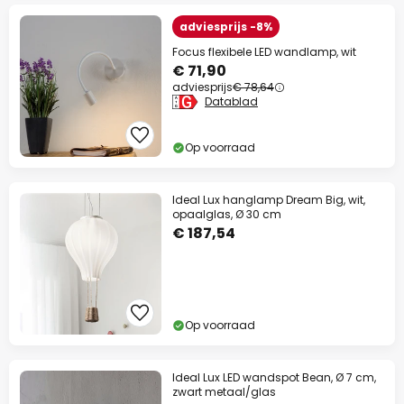
adviesprijs -8%
Focus flexibele LED wandlamp, wit
€ 71,90
adviesprijs
€ 78,64
Datablad
Op voorraad
Ideal Lux hanglamp Dream Big, wit,
opaalglas, Ø 30 cm
€ 187,54
Op voorraad
Ideal Lux LED wandspot Bean, Ø 7 cm,
zwart metaal/glas