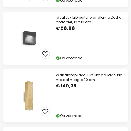
Op voorraad
Ideal Lux LED buitenwandlamp Dedra,
antraciet, 10 x 10 cm
€ 58,08
Op voorraad
Wandlamp Ideal Lux Sky goudkleurig
metaal hoogte 30 cm
omhoog/omlaag
€ 140,35
Op voorraad