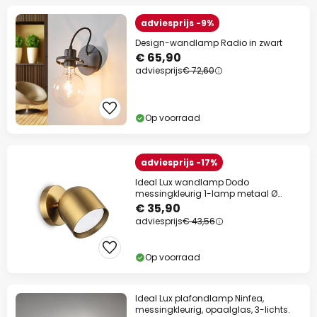
adviesprijs -9%
Design-wandlamp Radio in zwart
€ 65,90
adviesprijs
€ 72,60
Op voorraad
adviesprijs -17%
Ideal Lux wandlamp Dodo
messingkleurig 1-lamp metaal Ø
8.5cm
€ 35,90
adviesprijs
€ 43,56
Op voorraad
Ideal Lux plafondlamp Ninfea,
messingkleurig, opaalglas, 3-lichts.