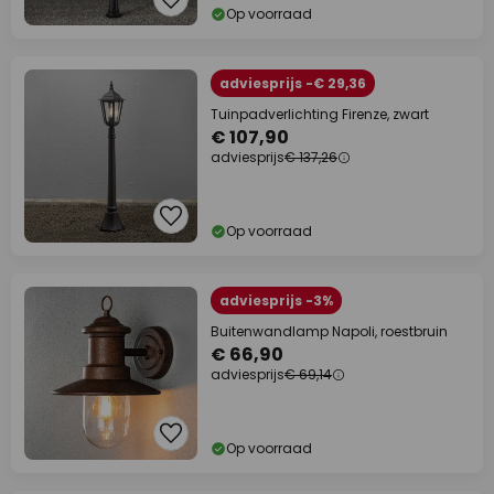
Op voorraad
adviesprijs -€ 29,36
Tuinpadverlichting Firenze, zwart
€ 107,90
adviesprijs
€ 137,26
Op voorraad
adviesprijs -3%
Buitenwandlamp Napoli, roestbruin
€ 66,90
adviesprijs
€ 69,14
Op voorraad