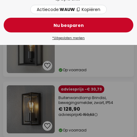
Actiecode:
WAUW
Kopiëren
Levertijd: 9 - 13 werkdagen
Nu besparen
Buitenwandlamp Carpi, zwart, 18 x 30
cm
€ 89,47
*Uitgesloten merken
Op voorraad
adviesprijs -€ 30,73
Buitenwandlamp Brindisi,
bewegingsmelder, zwart, IP54
€ 128,90
adviesprijs
€ 159,63
Op voorraad