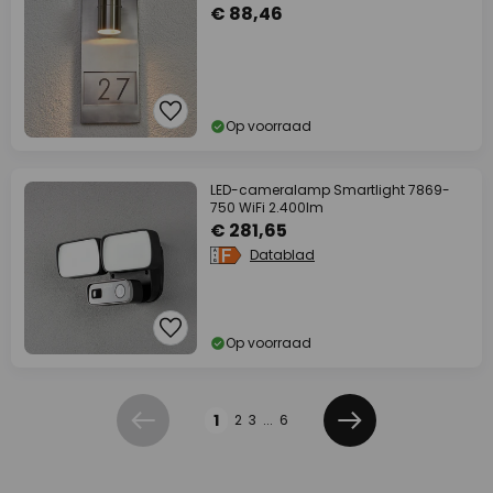
€ 88,46
Op voorraad
LED-cameralamp Smartlight 7869-
750 WiFi 2.400lm
€ 281,65
Datablad
Op voorraad
Pagina
1
2
3
...
6
Vorige
Volgende