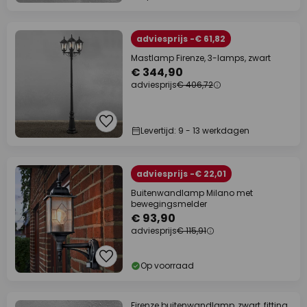
adviesprijs -€ 61,82
Mastlamp Firenze, 3-lamps, zwart
€ 344,90
adviesprijs
€ 406,72
Levertijd: 9 - 13 werkdagen
adviesprijs -€ 22,01
Buitenwandlamp Milano met
bewegingsmelder
€ 93,90
adviesprijs
€ 115,91
Op voorraad
Firenze buitenwandlamp, zwart, fitting