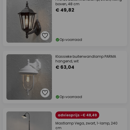
boven, 48 cm
€ 49,82
Op voorraad
Klassieke buitenwandlamp PARMA
hangend, wit
€ 63,04
Op voorraad
adviesprijs -€ 48,49
Mastlamp Vega, zwart, 1-lamp, 240
cm